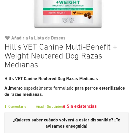
Añadir a la Lista de Deseos
Saltar
Hill's VET Canine Multi-Benefit +
al
Weight Neutered Dog Razas
comienzo
de
Medianas
la
galería
Hills VET Canine Neutered Dog Razas Medianas
de
imágenes
Alimento
especialmente formulado
para perros esterilizados
de razas medianas
.
Sin existencias
1
Comentario
Añadir Su opinión
¿Quieres saber cuándo volverá a estar disponible?
¡Te
avisamos enseguida!