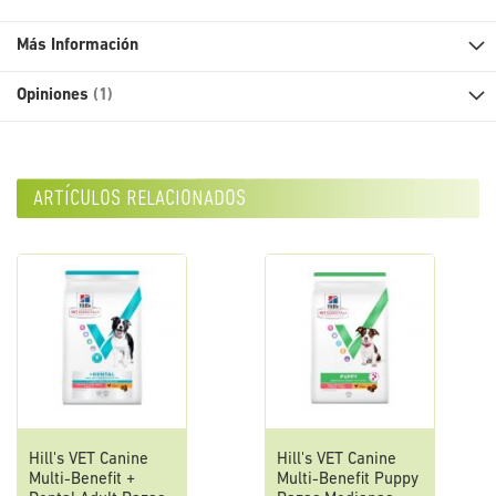
Más Información
Opiniones
1
artículos relacionados
Hill's VET Canine
Hill's VET Canine
Multi-Benefit +
Multi-Benefit Puppy