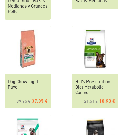
Dental Adult Razas
Razas Medianas
Medianas y Grandes
Pollo
Dog Chow Light
Hill's Prescription
Pavo
Diet Metabolic
Canine
37,85 €
18,93 €
39,95 €
21,51 €