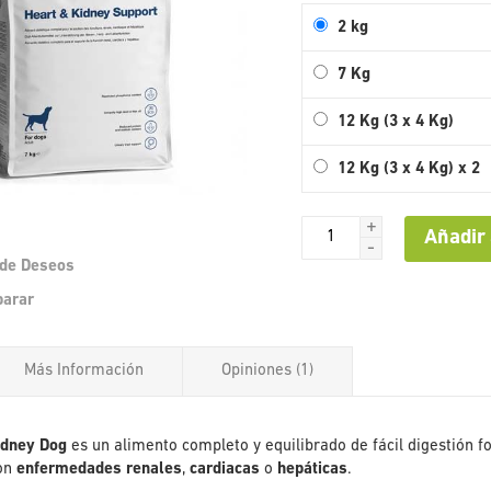
2 kg
7 Kg
12 Kg (3 x 4 Kg)
12 Kg (3 x 4 Kg) x 2
+
Añadir 
-
a de Deseos
Saltar
parar
al
comienzo
de
Más Información
Opiniones
1
la
galería
de
imágenes
idney Dog
es un alimento completo y equilibrado de fácil digestión 
con
enfermedades renales
,
cardiacas
o
hepáticas
.