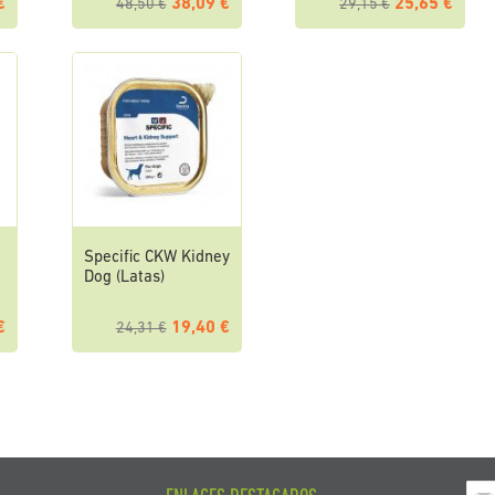
€
38,09 €
25,65 €
48,50 €
29,15 €
Specific CKW Kidney
Dog (Latas)
€
19,40 €
24,31 €
Ins