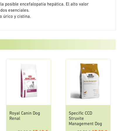
a posible encefalopatía hepática. El alto valor
idos esenciales.
 úrico y cistina.
Royal Canin Dog
Specific CCD
Renal
Struvite
Management Dog