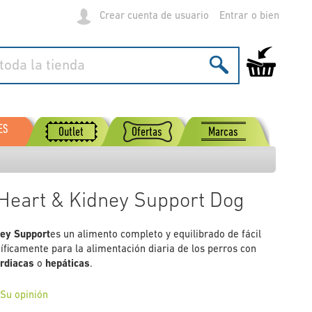
Crear cuenta de usuario
Entrar
Mi carrito de
ES
Outlet
Ofertas
Marcas
 Heart & Kidney Support Dog
ney Support
es un alimento completo y equilibrado de fácil
íficamente para la alimentación diaria de los perros con
rdiacas
o
hepáticas
.
 Su opinión