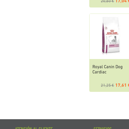
17,04 
20,60 €
Royal Canin Dog
Cardiac
17,61 
21,25 €