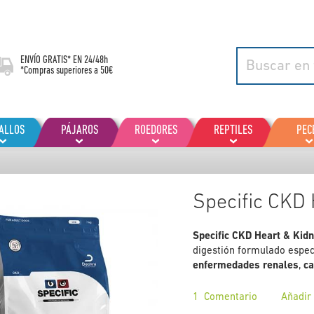
ENVÍO GRATIS* EN
24/48h
*Compras superiores a 50€
ALLOS
PÁJAROS
ROEDORES
REPTILES
PEC
Specific CKD
Specific CKD Heart & Kid
digestión formulado espec
enfermedades renales
,
ca
1
Comentario
Añadir