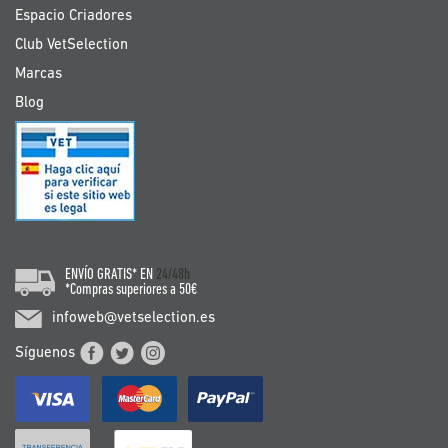
Espacio Criadores
Club VetSelection
Marcas
Blog
ENVÍO GRATIS* EN
24/48h
*Compras superiores a 50€
infoweb@vetselection.es
Síguenos