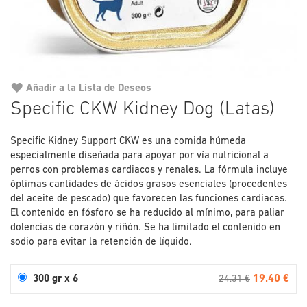
Añadir a la Lista de Deseos
Saltar
Specific CKW Kidney Dog (Latas)
al
comienzo
Specific Kidney Support CKW es una comida húmeda
de
especialmente diseñada para apoyar por vía nutricional a
la
perros con problemas cardiacos y renales. La fórmula incluye
galería
óptimas cantidades de ácidos grasos esenciales (procedentes
de
del aceite de pescado) que favorecen las funciones cardiacas.
imágenes
El contenido en fósforo se ha reducido al mínimo, para paliar
dolencias de corazón y riñón. Se ha limitado el contenido en
sodio para evitar la retención de líquido.
19.40 €
300 gr x 6
24.31 €