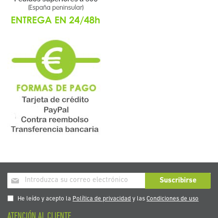
Inscríbase
Suscribirse
a
nuestro
He leído y acepto la
Política de privacidad
y las
Condiciones de uso
boletín
ATENCIÓN AL CLIENTE