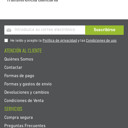
Inscríbase
Suscribirse
a
nuestro
He leído y acepto la
Política de privacidad
y las
Condiciones de uso
boletín
ATENCIÓN AL CLIENTE
de
noticias:
Quiénes Somos
Contactar
Formas de pago
Formas y gastos de envío
Devoluciones y cambios
Condiciones de Venta
SERVICIOS
Compra segura
Preguntas Frecuentes