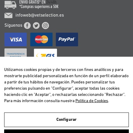
ENVÍO GRATIS* EN
24/48h
*Compras superiores a 50€
infoweb@vetselection.es
Síguenos
Utilizamos cookies propias y de terceros con fines analíticos y para
mostrarte publicidad personalizada en función de un perfil elaborado
BELGIË / BELGIQUE
a partir de tus hábitos de navegación. Puedes personalizar tus
DEUTSCHLAND
preferencias pulsando en "Configurar", aceptar todas las cookies
ESPAÑA
haciendo clic en "Aceptar", o rechazarlas seleccionando "Rechazar".
Para más información consulta nuestra
Política de Cookies
.
FRANCE
ITALIA
NEDERLAND
Configurar
ÖSTERREICH
Utilizamos cookies propias y de terceros para realizar el análisis de la