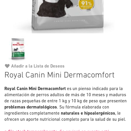
Añadir a la Lista de Deseos
Saltar
Royal Canin Mini Dermacomfort
al
comienzo
Royal Canin Mini Dermacomfort
de
es un pienso indicado para la
alimentación de perros adultos de más de 10 meses y maduros
la
de razas pequeñas de entre 1 kg y 10 kg de peso que presenten
galería
problemas dermatológicos
. Su fórmula elaborada con
de
ingredientes completamente
naturales e hipoalergénicos
imágenes
, le
ofrecen un aporte nutricional completo para la salud de su piel.