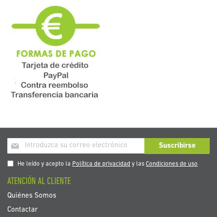
Inscríbase
Suscribirse
a
nuestro
He leído y acepto la
Política de privacidad
y las
Condiciones de uso
boletín
ATENCIÓN AL CLIENTE
de
noticias:
Quiénes Somos
Contactar