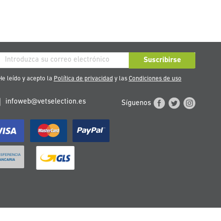
críbase
Suscribirse
stro
e leído y acepto la
Política de privacidad
y las
Condiciones de uso
tín
infoweb@vetselection.es
Síguenos
cias: