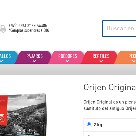
ENVÍO GRATIS* EN
24/48h
*Compras superiores a 50€
ALLOS
PÁJAROS
ROEDORES
REPTILES
PEC
Orijen Origina
Orijen Original es un pien
sustituto del antiguo Orije
2 kg