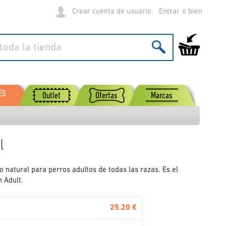
Crear cuenta de usuario
Entrar
Mi carrito de
ES
Outlet
Ofertas
Marcas
l
so natural para perros adultos de todas las razas. Es el
n Adult.
25.20 €