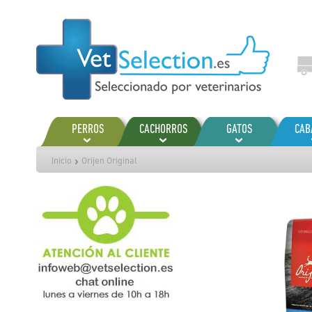
Ir
al
contenido
PERROS
CACHORROS
GATOS
CAB
Inicio
Orijen Original
Saltar
al
final
de
la
galería
de
imágenes