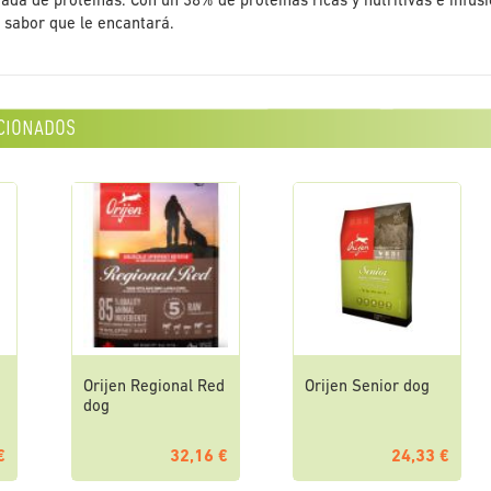
ada de proteínas. Con un 38% de proteínas ricas y nutritivas e infusi
 sabor que le encantará.
cionados
Orijen Regional Red
Orijen Senior dog
dog
€
32,16 €
24,33 €