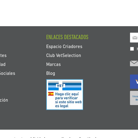
Ins
ENLACES DESTACADOS
a
Espacio Criadores
nue
H
bole
tes
Club VetSelection
de
dad
Marcas
noti
Sociales
Blog
ción