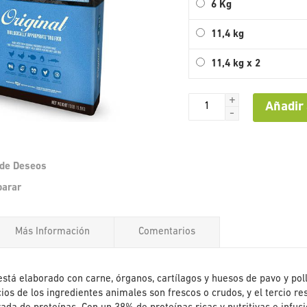
6 Kg
11,4 kg
11,4 kg x 2
+
Añadir 
-
a de Deseos
Saltar
parar
al
comienzo
de
Más Información
Comentarios
la
galería
de
imágenes
 está elaborado con carne, órganos, cartílagos y huesos de pavo y po
cios de los ingredientes animales son frescos o crudos, y el tercio r