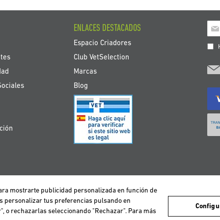
Ins
ENLACES DESTACADOS
a
Espacio Criadores
nue
H
bole
tes
Club VetSelection
de
dad
Marcas
noti
Sociales
Blog
ción
 para mostrarte publicidad personalizada en función de
avegación de los usuarios y de este modo poder ofrecer un mejor servicio. Si co
DEUTSCHLAND
ESPAÑA
FRANCE
ITALIA
NEDERLAND
ÖS
es personalizar tus preferencias pulsando en
Configu
ar", o rechazarlas seleccionando "Rechazar". Para más