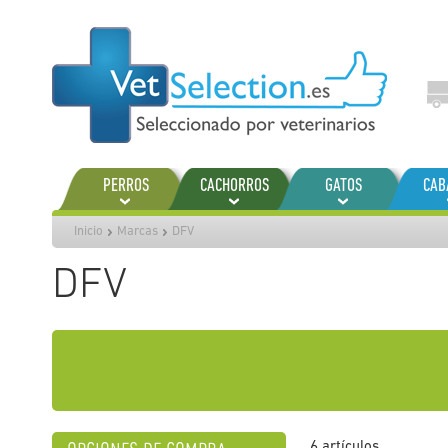
Ir
al
contenido
PERROS
CACHORROS
GATOS
CAB
Inicio
Marcas
DFV
DFV
6
artículos