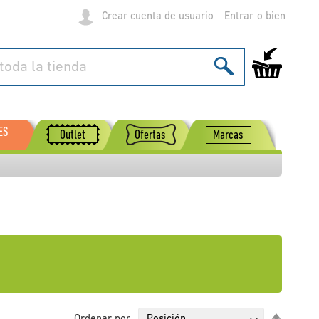
Crear cuenta de usuario
Entrar
Mi carrito de
ES
Outlet
Ofertas
Marcas
Fijar