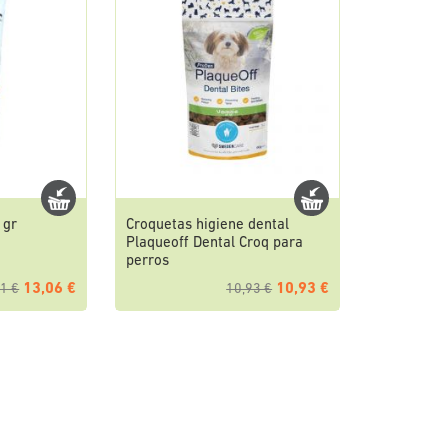
 gr
Croquetas higiene dental
Plaqueoff Dental Croq para
perros
13,06 €
10,93 €
1 €
10,93 €