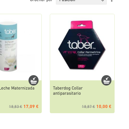
Ordenar por
Direcci
Descen
Leche Maternizada
Taberdog Collar
antiparasitario
17,09 €
10,00 €
18,83 €
18,87 €