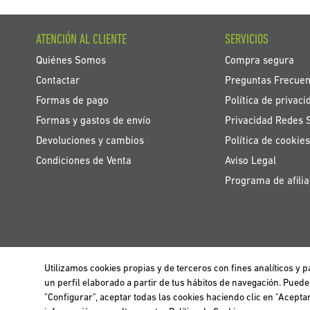
ATENCIÓN AL CLIENTE
SERVICIOS
Quiénes Somos
Compra segura
Contactar
Preguntas Frecuen
Formas de pago
Política de privaci
Formas y gastos de envío
Privacidad Redes 
Devoluciones y cambios
Política de cookies
Condiciones de Venta
Aviso Legal
Programa de afilia
Utilizamos cookies propias y de terceros con fines analíticos y
Utilizamos cookies propias y de terceros para realizar el análisis de la n
BELGIË / BELGIQUE
un perfil elaborado a partir de tus hábitos de navegación. Pued
información clica
aquí
.
"Configurar", aceptar todas las cookies haciendo clic en "Acept