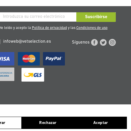
críbase
Suscribirse
stro
e leído y acepto la
Política de privacidad
y las
Condiciones de uso
tín
infoweb@vetselection.es
Síguenos
cias:
ntinuas navegando, consideramos que aceptas el uso de ellas. Para más
TERREICH
PORTUGAL
rar
Rechazar
Aceptar