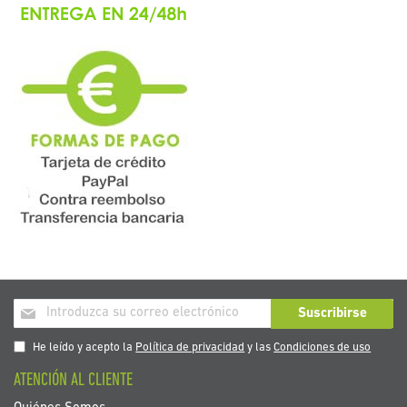
Inscríbase
Suscribirse
a
nuestro
He leído y acepto la
Política de privacidad
y las
Condiciones de uso
boletín
ATENCIÓN AL CLIENTE
de
noticias: