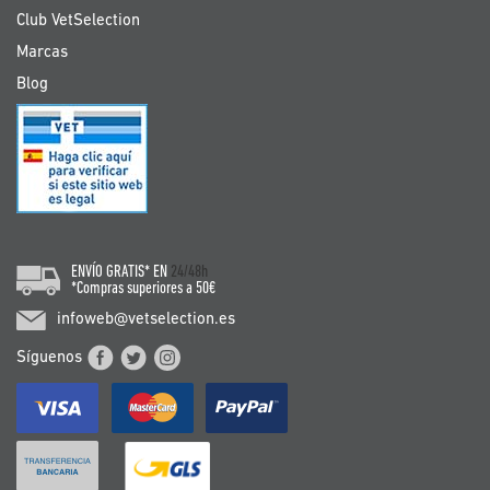
Club VetSelection
Marcas
Blog
ENVÍO GRATIS* EN
24/48h
*Compras superiores a 50€
infoweb@vetselection.es
Síguenos