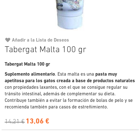
Añadir a la Lista de Deseos
Saltar
Tabergat Malta 100 gr
al
comienzo
Tabergat Malta 100 gr
de
la
Suplemento alimentario
. Esta malta es una
pasta muy
galería
apetitosa para los gatos creada a base de productos naturales
de
con propiedades laxantes, con el que se consigue regular su
imágenes
tránsito intestinal, además de complementar su dieta.
Contribuye también a evitar la formación de bolas de pelo y se
recomienda también para casos de estreñimiento.
13,06 €
14,21 €