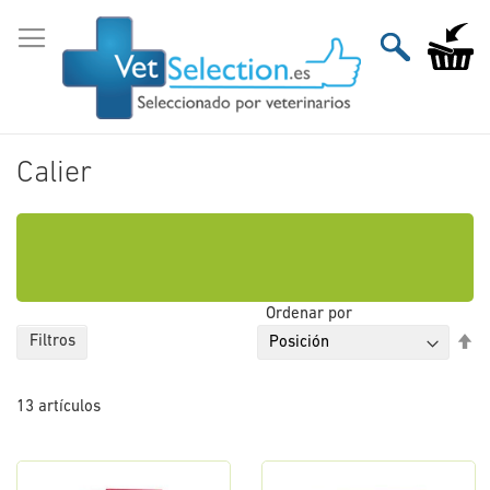
Ir
al
Mi carri
contenido
Calier
Ordenar por
Fi
Filtros
Di
De
13
artículos