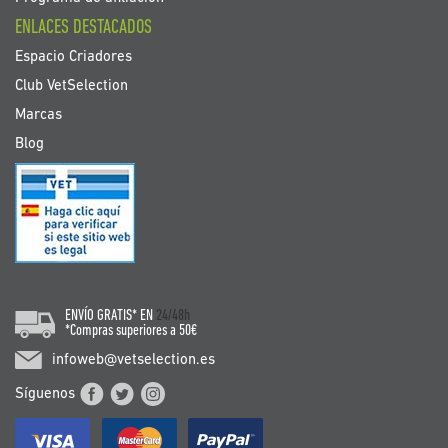
ENLACES DESTACADOS
Espacio Criadores
Club VetSelection
Marcas
Blog
ENVÍO GRATIS* EN
24/48h
*Compras superiores a 50€
infoweb@vetselection.es
Síguenos