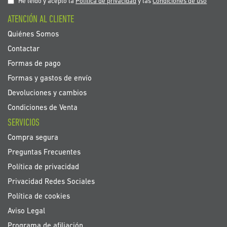
nuestro
He leído y acepto la
Política de privacidad
y las
Condiciones de uso
boletín
ATENCIÓN AL CLIENTE
de
noticias:
Quiénes Somos
Contactar
Formas de pago
Formas y gastos de envío
Devoluciones y cambios
Condiciones de Venta
SERVICIOS
Compra segura
Preguntas Frecuentes
Política de privacidad
Privacidad Redes Sociales
Política de cookies
Aviso Legal
Programa de afiliación