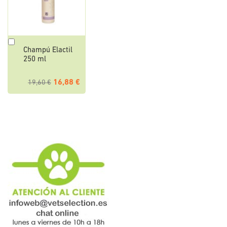
Añadir
Champú Elactil
al
250 ml
carrito
16,88 €
19,60 €