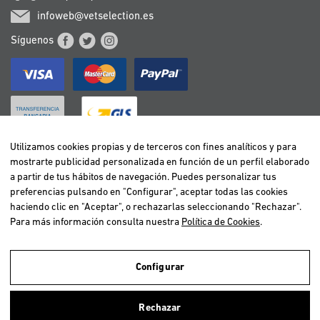
infoweb@vetselection.es
Síguenos
Utilizamos cookies propias y de terceros con fines analíticos y para
mostrarte publicidad personalizada en función de un perfil elaborado
BELGIË / BELGIQUE
a partir de tus hábitos de navegación. Puedes personalizar tus
DEUTSCHLAND
preferencias pulsando en "Configurar", aceptar todas las cookies
ESPAÑA
haciendo clic en "Aceptar", o rechazarlas seleccionando "Rechazar".
Para más información consulta nuestra
Política de Cookies
.
FRANCE
ITALIA
NEDERLAND
Configurar
ÖSTERREICH
Utilizamos cookies propias y de terceros para realizar el análisis de la
navegación de los usuarios y de este modo poder ofrecer un mejor
PORTUGAL
Rechazar
servicio. Si continuas navegando, consideramos que aceptas el uso de