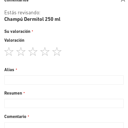
Comentarios
Estás revisando:
Champú Dermitol 250 ml
Su valoración
Valoración
1
2
3
4
5
star
stars
stars
stars
stars
Alias
Resumen
Comentario