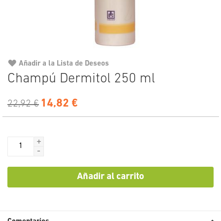
Añadir a la Lista de Deseos
Saltar
Champú Dermitol 250 ml
al
comienzo
14,82 €
de
22,92 €
la
galería
de
+
imágenes
-
Añadir al carrito