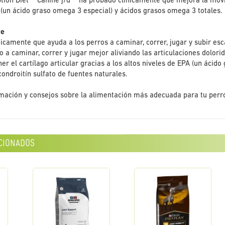
ption Diet™ Canine j/d™ ha probado clínicamente que mejora la movil
 (un ácido graso omega 3 especial) y ácidos grasos omega 3 totales.
ve
icamente que ayuda a los perros a caminar, correr, jugar y subir esc
o a caminar, correr y jugar mejor aliviando las articulaciones dolori
r el cartílago articular gracias a los altos niveles de EPA (un ácid
ondroitín sulfato de fuentes naturales.
ación y consejos sobre la alimentación más adecuada para tu perro,
cionados