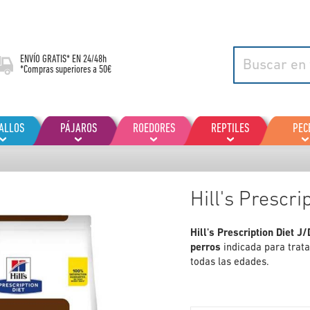
ENVÍO GRATIS* EN
24/48h
*Compras superiores a 50€
ALLOS
PÁJAROS
ROEDORES
REPTILES
PEC
Hill's Prescri
Hill's Prescription Diet J
perros
indicada para trata
todas las edades.