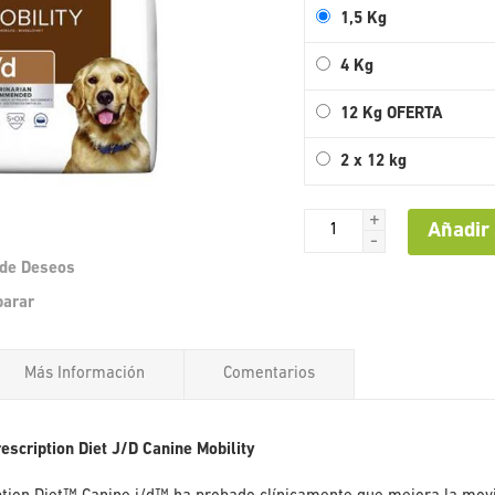
1,5 Kg
4 Kg
12 Kg OFERTA
2 x 12 kg
+
Añadir 
-
a de Deseos
Saltar
parar
al
comienzo
de
Más Información
Comentarios
la
galería
de
imágenes
rescription Diet J/D Canine
Mobility