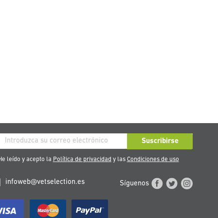
críbase
Suscribirse
stro
e leído y acepto la
Política de privacidad
y las
Condiciones de uso
tín
infoweb@vetselection.es
Síguenos
cias: