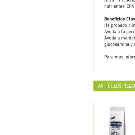
Hill's™ Prescri
nutrientes, EPA
Beneficios Cla
Ha probado clín
Ayuda a tu perr
Ayuda a mantene
glucosamina y c
Para más inform
artículos rela