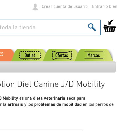
Crear cuenta de usuario
Entrar
Mi carrito de
ES
Outlet
Ofertas
Marcas
ption Diet Canine J/D Mobility
/D
Mobility
es una
dieta veterinaria seca para
r la
artrosis
y los
problemas de mobilidad
en los perros de