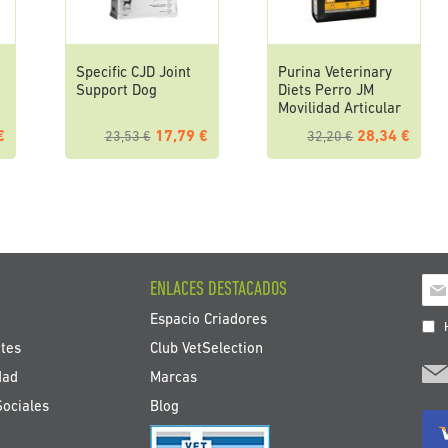
Specific CJD Joint
Purina Veterinary
Support Dog
Diets Perro JM
Movilidad Articular
€
17,79 €
28,34 €
23,53 €
32,20 €
Ins
ENLACES DESTACADOS
a
Espacio Criadores
nue
H
bole
tes
Club VetSelection
de
dad
Marcas
noti
Sociales
Blog