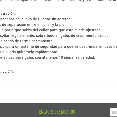
a que las garrapatas se alimenten de tu mascota, y por lo tanto prev
stración:
lrededor del cuello de tu gato sin apretar.
 de separación entre el collar y la piel.
la parte que sobra del collar para que este quede ajustado.
collar regularmente, sobre todo en gatos de crecimiento rápido.
r colocado de forma permanente.
incorpora un sistema de seguridad para que se desprenda, en caso d
que pueda quitárselo rápidamente.
 su uso para gatos con al menos 10 semanas de edad.
r: 38 cm.
Ins
ENLACES DESTACADOS
a