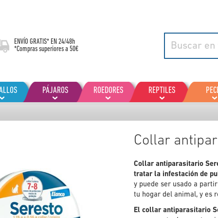
ENVÍO GRATIS* EN
24/48h
*Compras superiores a 50€
ALLOS
PÁJAROS
ROEDORES
REPTILES
PEC
Collar antipa
Collar antiparasitario Se
tratar la infestación de p
y puede ser usado a parti
tu hogar del animal, y es r
El collar antiparasitario 