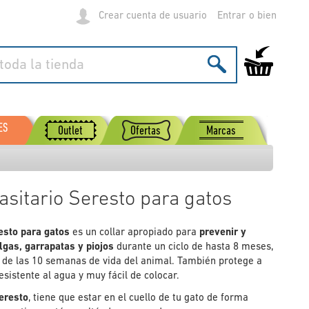
Crear cuenta de usuario
Entrar
Mi carrito de
ES
Outlet
Ofertas
Marcas
rasitario Seresto para gatos
resto para gatos
es un collar apropiado para
prevenir y
ulgas, garrapatas y piojos
durante un ciclo de hasta 8 meses,
r de las 10 semanas de vida del animal. También protege a
esistente al agua y muy fácil de colocar.
Seresto
, tiene que estar en el cuello de tu gato de forma