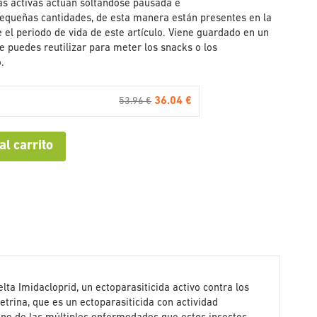
s activas actúan soltándose pausada e
equeñas cantidades, de esta manera están presentes en la
 el periodo de vida de este artículo. Viene guardado en un
ue puedes reutilizar para meter los snacks o los
.
36.04 €
53.96 €
al carrito
lta Imidacloprid, un ectoparasiticida activo contra los
metrina, que es un ectoparasiticida con actividad