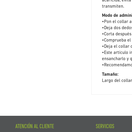
acaricida, evit
transmiten.
Modo de admini
•Pon el collar a
•Deja dos dedos
•Corta después 
•Comprueba el 
•Deja el colla
•Este artículo 
ensancharlo y 
•Recomendamos
Tamaño:
Largo del colla
ATENCIÓN AL CLIENTE
SERVICIOS