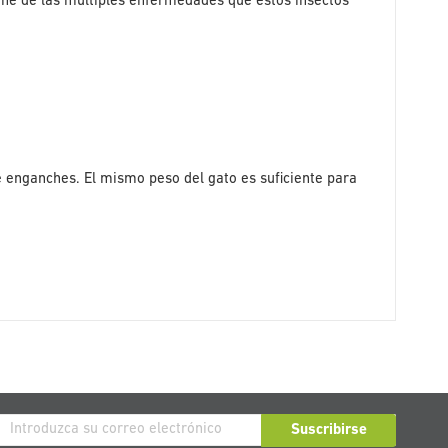
iene de las múltiples enfermedades que estos insectos
e enganches. El mismo peso del gato es suficiente para
críbase
Suscribirse