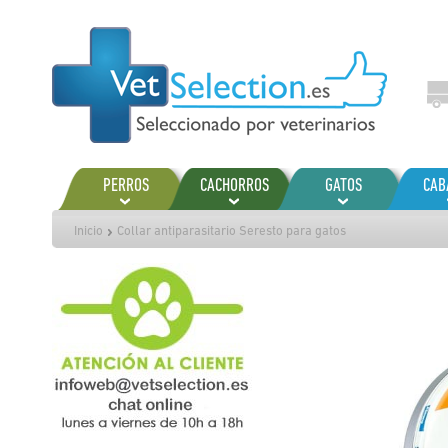
Ir
al
contenido
PERROS
CACHORROS
GATOS
CAB
Inicio
Collar antiparasitario Seresto para gatos
Saltar
al
final
de
la
galería
de
imágenes