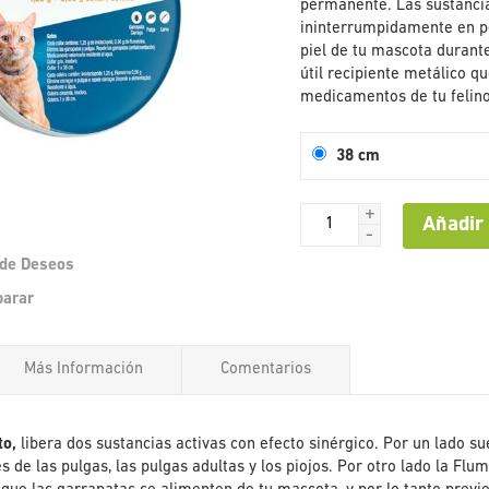
permanente. Las sustancia
ininterrumpidamente en p
piel de tu mascota durante
útil recipiente metálico q
medicamentos de tu felino
38 cm
+
Añadir 
-
a de Deseos
Saltar
parar
al
comienzo
de
Más Información
Comentarios
la
galería
de
imágenes
to,
libera dos sustancias activas con efecto sinérgico. Por un lado sue
es de las pulgas, las pulgas adultas y los piojos. Por otro lado la Flu