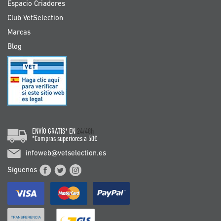
Espacio Criadores
Club VetSelection
Marcas
Blog
ENVÍO GRATIS* EN
24/48h
*Compras superiores a 50€
infoweb@vetselection.es
Síguenos