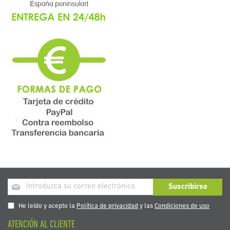
Inscríbase
Suscribirse
a
nuestro
He leído y acepto la
Política de privacidad
y las
Condiciones de uso
boletín
ATENCIÓN AL CLIENTE
de