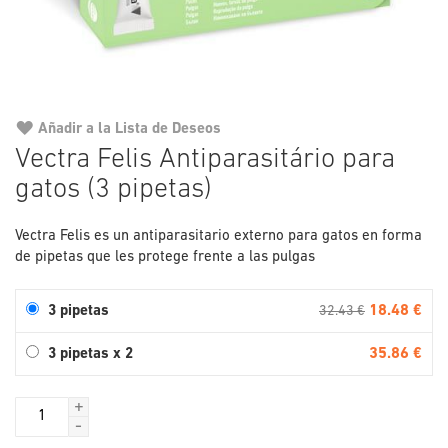
Añadir a la Lista de Deseos
Saltar
Vectra Felis Antiparasitário para
al
gatos (3 pipetas)
comienzo
de
la
Vectra Felis es un antiparasitario externo para gatos en forma
galería
de pipetas que les protege frente a las pulgas
de
imágenes
18.48 €
3 pipetas
32.43 €
35.86 €
3 pipetas x 2
+
-