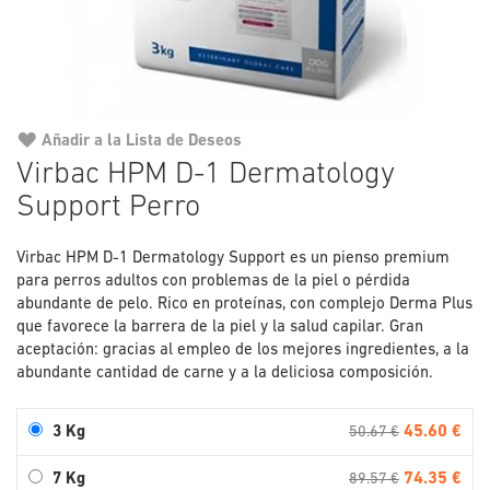
Añadir a la Lista de Deseos
Saltar
Virbac HPM D-1 Dermatology
al
Support Perro
comienzo
de
la
Virbac HPM D-1 Dermatology Support es un pienso premium
galería
para perros adultos con problemas de la piel o pérdida
de
abundante de pelo. Rico en proteínas, con complejo Derma Plus
imágenes
que favorece la barrera de la piel y la salud capilar. Gran
aceptación: gracias al empleo de los mejores ingredientes, a la
abundante cantidad de carne y a la deliciosa composición.
45.60 €
3 Kg
50.67 €
74.35 €
7 Kg
89.57 €