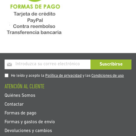
Inscríbase
Suscribirse
a
nuestro
He leído y acepto la
Política de privacidad
y las
Condiciones de uso
boletín
ATENCIÓN AL CLIENTE
de
noticias:
Quiénes Somos
Contactar
Formas de pago
Formas y gastos de envío
Devoluciones y cambios