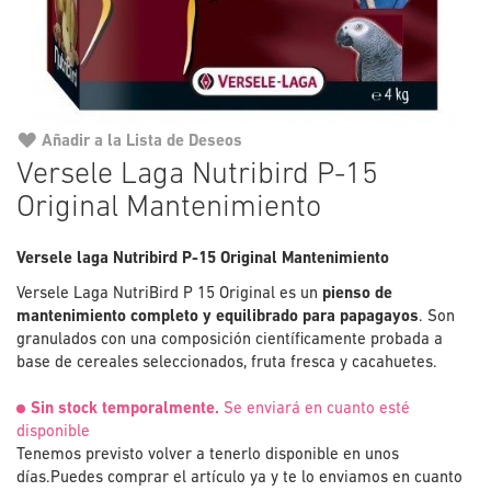
Añadir a la Lista de Deseos
Saltar
Versele Laga Nutribird P-15
al
Original Mantenimiento
comienzo
de
la
Versele laga Nutribird P-15 Original Mantenimiento
galería
Versele Laga NutriBird P 15 Original es un
pienso de
de
mantenimiento completo y equilibrado para papagayos
. Son
imágenes
granulados con una composición científicamente probada a
base de cereales seleccionados, fruta fresca y cacahuetes.
Sin stock temporalmente.
Se enviará en cuanto esté
disponible
Tenemos previsto volver a tenerlo disponible en unos
días.
Puedes comprar el artículo ya y te lo enviamos en cuanto