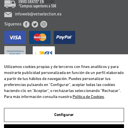
ENVÍO GRATIS* EN
24/48h
*Compras superiores a 50€
infoweb@vetselection.es
Síguenos
Utilizamos cookies propias y de terceros con fines analíticos y para
mostrarte publicidad personalizada en función de un perfil elaborado
BELGIË / BELGIQUE
a partir de tus hábitos de navegación. Puedes personalizar tus
DEUTSCHLAND
preferencias pulsando en "Configurar", aceptar todas las cookies
ESPAÑA
haciendo clic en "Aceptar", o rechazarlas seleccionando "Rechazar".
Para más información consulta nuestra
Política de Cookies
.
FRANCE
ITALIA
NEDERLAND
Configurar
ÖSTERREICH
Utilizamos cookies propias y de terceros para realizar el análisis de la