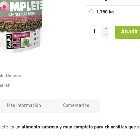
1.750 kg
+
Añadir 
-
a de Deseos
Saltar
parar
al
comienzo
de
Más Información
Comentarios
la
galería
de
imágenes
plete es un
alimento sabroso y muy completo para chinchillas que s