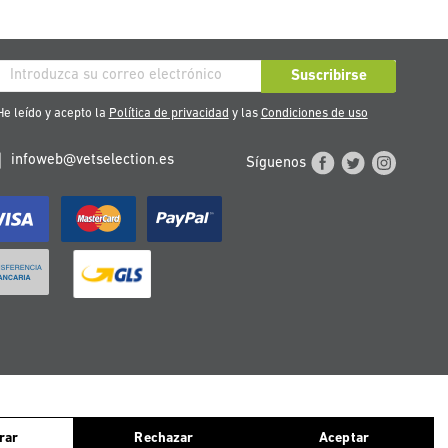
críbase
Suscribirse
stro
e leído y acepto la
Política de privacidad
y las
Condiciones de uso
tín
infoweb@vetselection.es
Síguenos
cias:
ntinuas navegando, consideramos que aceptas el uso de ellas. Para más
TERREICH
PORTUGAL
rar
Rechazar
Aceptar