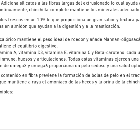
 Adiciona silicatos a las fibras largas del extrusionado lo cual ayuda 
ontinuamente, chinchilla complete mantiene los minerales adecuados
les frescos en un 10% lo que proporciona un gran sabor y textura p
s en almidón que ayudan a la digestión y a la masticación.
calórico mantiene el peso ideal de roedor y añade Mannan-oligosacár
tiene el equilibrio digestivo.
amina A, vitamina D3, vitamina E, vitamina C y Beta-caroteno, cada un
a inmune, huesos y articulaciones. Todas estas vitaminas ejercen una 
n de omega3 y omega6 proporciona un pelo sedoso y una salud optima 
contenido en fibra previene la formación de bolas de pelo en el tract
que mantiene a raya el amoniaco de las heces y la orina de la chinch
nibles: