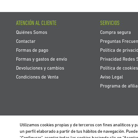
ATENCIÓN AL CLIENTE
SERVICIOS
Quiénes Somos
Compra segura
Contactar
Preguntas Frecuen
Formas de pago
Política de privaci
Formas y gastos de envío
Privacidad Redes 
Devoluciones y cambios
Política de cookies
Condiciones de Venta
Aviso Legal
Programa de afilia
Utilizamos cookies propias y de terceros con fines analíticos y
Utilizamos cookies propias y de terceros para realizar el análisis de la n
BELGIË / BELGIQUE
un perfil elaborado a partir de tus hábitos de navegación. Pued
información clica
aquí
.