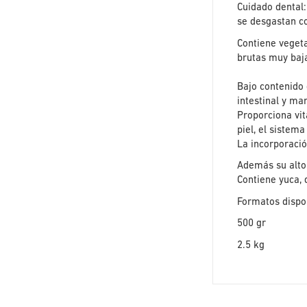
Cuidado dental:
se desgastan c
Contiene vegeta
brutas muy baja
Bajo contenido 
intestinal y man
Proporciona vit
piel, el sistem
La incorporació
Además su alto 
Contiene yuca, 
Formatos dispo
500 gr
2.5 kg