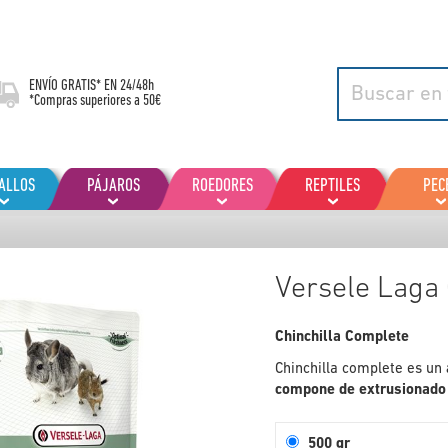
ENVÍO GRATIS* EN
24/48h
*Compras superiores a 50€
ALLOS
PÁJAROS
ROEDORES
REPTILES
PEC
Versele Laga 
Chinchilla Complete
Chinchilla complete es un
compone de extrusionado 1
500 gr