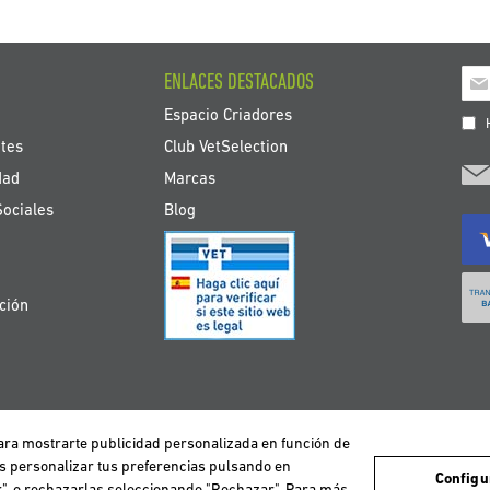
Ins
ENLACES DESTACADOS
a
Espacio Criadores
nue
H
bole
tes
Club VetSelection
de
dad
Marcas
noti
Sociales
Blog
ción
 para mostrarte publicidad personalizada en función de
avegación de los usuarios y de este modo poder ofrecer un mejor servicio. Si co
DEUTSCHLAND
ESPAÑA
FRANCE
ITALIA
NEDERLAND
ÖS
es personalizar tus preferencias pulsando en
Configu