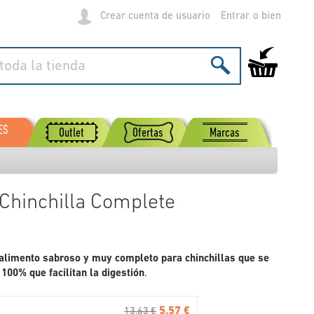
Crear cuenta de usuario
Entrar
Mi carrito de
ES
Outlet
Ofertas
Marcas
Chinchilla Complete
alimento sabroso y muy completo para chinchillas que se
00% que facilitan la digestión
.
5.57 €
13.63 €