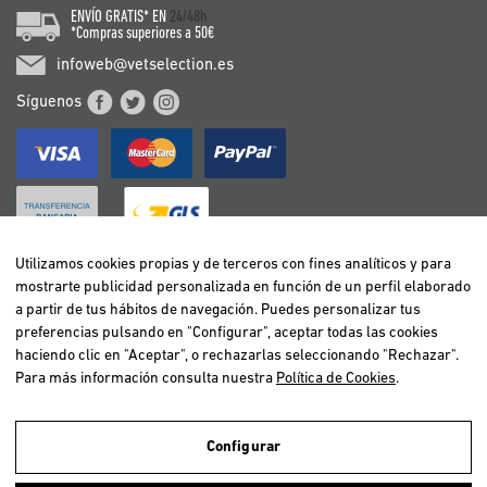
ENVÍO GRATIS* EN
24/48h
*Compras superiores a 50€
infoweb@vetselection.es
Síguenos
Utilizamos cookies propias y de terceros con fines analíticos y para
mostrarte publicidad personalizada en función de un perfil elaborado
BELGIË / BELGIQUE
a partir de tus hábitos de navegación. Puedes personalizar tus
DEUTSCHLAND
preferencias pulsando en "Configurar", aceptar todas las cookies
ESPAÑA
haciendo clic en "Aceptar", o rechazarlas seleccionando "Rechazar".
Para más información consulta nuestra
Política de Cookies
.
FRANCE
ITALIA
NEDERLAND
Configurar
ÖSTERREICH
Utilizamos cookies propias y de terceros para realizar el análisis de la