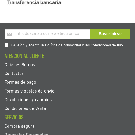
Inscríbase
Suscribirse
a
nuestro
He leído y acepto la
Política de privacidad
y las
Condiciones de uso
boletín
ATENCIÓN AL CLIENTE
de
noticias:
Quiénes Somos
Contactar
Formas de pago
Formas y gastos de envío
Devoluciones y cambios
Condiciones de Venta
SERVICIOS
Compra segura