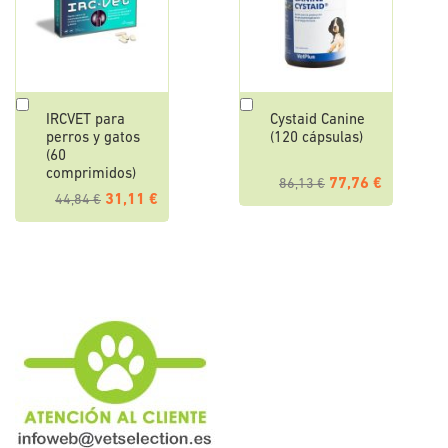
Añadir
Añadir
IRCVET para
Cystaid Canine
al
al
perros y gatos
(120 cápsulas)
carrito
carrito
(60
comprimidos)
77,76 €
86,13 €
31,11 €
44,84 €