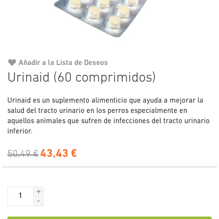
Añadir a la Lista de Deseos
Saltar
Urinaid (60 comprimidos)
al
comienzo
Urinaid es un suplemento alimenticio que ayuda a mejorar la
de
salud del tracto urinario en los perros especialmente en
la
aquellos animales que sufren de infecciones del tracto urinario
galería
inferior.
de
imágenes
43,43 €
50,49 €
+
-