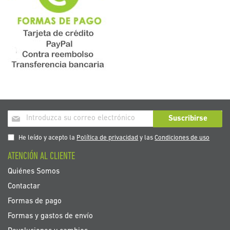
Inscríbase
Suscribirse
a
nuestro
He leído y acepto la
Política de privacidad
y las
Condiciones de uso
boletín
ATENCIÓN AL CLIENTE
de
noticias:
Quiénes Somos
Contactar
Formas de pago
Formas y gastos de envío