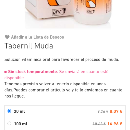
Añadir a la Lista de Deseos
Saltar
Tabernil Muda
al
comienzo
Solución vitamínica oral para favorecer el proceso de muda.
de
la
Sin stock temporalmente.
Se enviará en cuanto esté
galería
disponible
de
Tenemos previsto volver a tenerlo disponible en unos
imágenes
días.
Puedes comprar el artículo ya y te lo enviamos en cuanto
nos llegue.
8.07 €
20 ml
9.26 €
14.96 €
100 ml
18.63 €