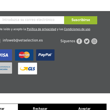
críbase
Suscribirse
stro
e leído y acepto la
Política de privacidad
y las
Condiciones de uso
tín
infoweb@vetselection.es
Síguenos
cias:
ntinuas navegando, consideramos que aceptas el uso de ellas. Para más
TERREICH
PORTUGAL
rar
Rechazar
Aceptar