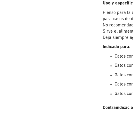
Uso y especifi
Pienso para la 
para casos de d
No recomendado
Sirve el alime
Deja siempre ag
Indicado para:
Gatos co
Gatos con
Gatos con
Gatos con
Gatos con
Contraindicaci