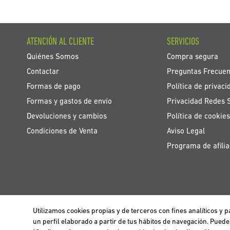
ATENCIÓN AL CLIENTE
SERVICIOS
Quiénes Somos
Compra segura
Contactar
Preguntas Frecuen
Formas de pago
Política de privaci
Formas y gastos de envío
Privacidad Redes 
Devoluciones y cambios
Política de cookies
Condiciones de Venta
Aviso Legal
Programa de afilia
Utilizamos cookies propias y de terceros con fines analíticos y
Utilizamos cookies propias y de terceros para realizar el análisis de la n
BELGIË / BELGIQUE
un perfil elaborado a partir de tus hábitos de navegación. Pued
información clica
aquí
.