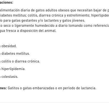
caciones:
alimentación diaria de gatos adultos obesos que necesitan bajar de 
iabetes mellitus; colitis, diarrea crónica y estreñimiento; hiperlipide
 para gatas gestantes y/o lactantes y gatos jóvenes.
nto seco o ligeramente humedecido a diario tomando como referencia
ua fresca a disposición del animal.
n obesidad.
 diabetes mellitus.
 colitis o diarrea crónica.
 hiperlipidemia.
 colestasis.
ones:
Gatitos o gatas embarazadas o en periodo de lactancia.