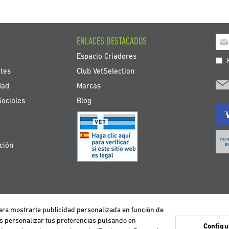
Ins
ENLACES DESTACADOS
a
Espacio Criadores
nue
H
bole
tes
Club VetSelection
de
dad
Marcas
noti
Sociales
Blog
ción
 para mostrarte publicidad personalizada en función de
avegación de los usuarios y de este modo poder ofrecer un mejor servicio. Si co
DEUTSCHLAND
ESPAÑA
FRANCE
ITALIA
NEDERLAND
ÖS
es personalizar tus preferencias pulsando en
Configu