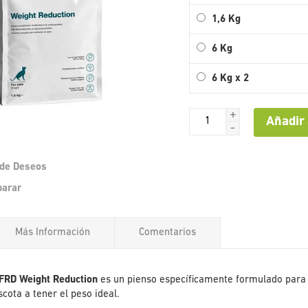
1,6 Kg
6 Kg
6 Kg x 2
+
Añadir 
-
a de Deseos
Saltar
parar
al
comienzo
de
Más Información
Comentarios
la
galería
de
imágenes
e FRD Weight Reduction
es un pienso específicamente formulado para 
cota a tener el peso ideal.