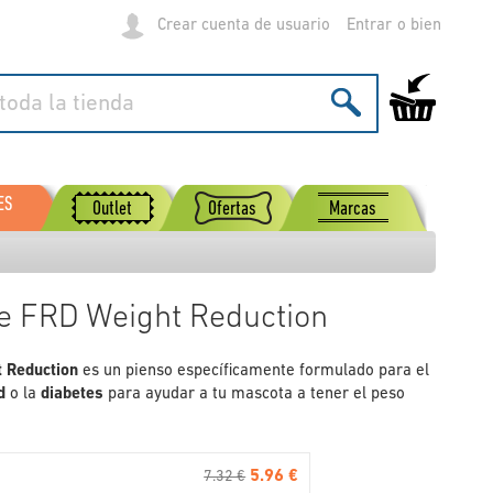
Crear cuenta de usuario
Entrar
Mi carrito de
ES
Outlet
Ofertas
Marcas
ne FRD Weight Reduction
t Reduction
es un pienso específicamente formulado para el
d
o la
diabetes
para ayudar a tu mascota a tener el peso
5.96 €
7.32 €