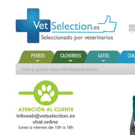
Ir
al
contenido
PERROS
CACHORROS
GATOS
CAB
Inicio
Specific Feline FRD Weight Reduction
Saltar
al
final
de
la
galería
de
imágenes