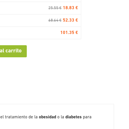
18.83 €
25.55 €
52.33 €
68.64 €
101.35 €
al carrito
el tratamiento de la
obesidad
o la
diabetes
para