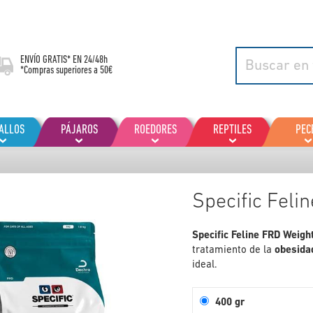
ENVÍO GRATIS* EN
24/48h
*Compras superiores a 50€
ALLOS
PÁJAROS
ROEDORES
REPTILES
PEC
Specific Feli
Specific Feline FRD Weigh
tratamiento de la
obesida
ideal.
400 gr