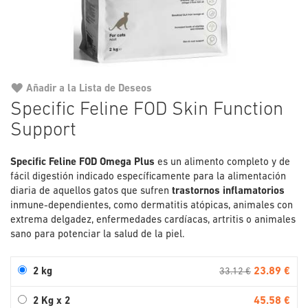
Añadir a la Lista de Deseos
Saltar
Specific Feline FOD Skin Function
al
Support
comienzo
de
la
Specific Feline FOD Omega Plus
es un alimento completo y de
galería
fácil digestión indicado específicamente para la alimentación
de
diaria de aquellos gatos que sufren
trastornos inflamatorios
imágenes
inmune-dependientes, como dermatitis atópicas, animales con
extrema delgadez, enfermedades cardíacas, artritis o animales
sano para potenciar la salud de la piel.
23.89 €
2 kg
33.12 €
45.58 €
2 Kg x 2