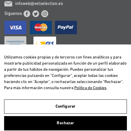
infoweb@vetselection.es
Síguenos
Utilizamos cookies propias y de terceros con fines analíticos y para
mostrarte publicidad personalizada en función de un perfil elaborado
BELGIË / BELGIQUE
a partir de tus hábitos de navegación. Puedes personalizar tus
DEUTSCHLAND
preferencias pulsando en "Configurar", aceptar todas las cookies
ESPAÑA
haciendo clic en "Aceptar", o rechazarlas seleccionando "Rechazar".
Para más información consulta nuestra
Política de Cookies
.
FRANCE
ITALIA
NEDERLAND
Configurar
ÖSTERREICH
Utilizamos cookies propias y de terceros para realizar el análisis de la
navegación de los usuarios y de este modo poder ofrecer un mejor
PORTUGAL
Rechazar
servicio. Si continuas navegando, consideramos que aceptas el uso de