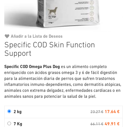
Añadir a la Lista de Deseos
Saltar
Specific COD Skin Function
al
Support
comienzo
de
la
Specific COD Omega Plus Dog
es un alimento completo
galería
enriquecido con ácidos grasos omega 3 y 6 de fácil digestión
de
para la alimentación diaria de perros que sufren trastornos
imágenes
inflamatorios inmuno-dependientes, como dermatitis atópicas,
animales con extrema delgadez, enfermedades cardíacas o en
animales sanos para potenciar la salud de la piel.
17.64 €
2 kg
23.27 €
49.91 €
7 Kg
66.11 €