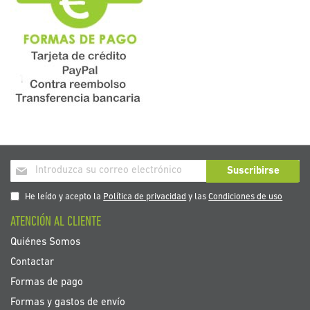
Inscríbase
Suscribirse
a
nuestro
He leído y acepto la
Política de privacidad
y las
Condiciones de uso
boletín
ATENCIÓN AL CLIENTE
de
noticias:
Quiénes Somos
Contactar
Formas de pago
Formas y gastos de envío