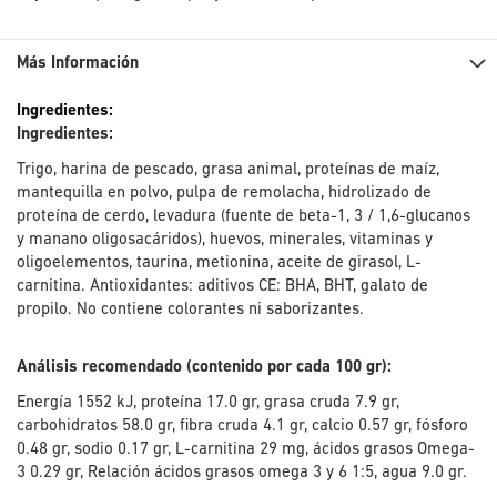
Más Información
Más
Información
Ingredientes:
Trigo, harina de pescado, grasa animal, proteínas de maíz,
mantequilla en polvo, pulpa de remolacha, hidrolizado de
proteína de cerdo, levadura (fuente de beta-1, 3 / 1,6-glucanos
y manano oligosacáridos), huevos, minerales, vitaminas y
oligoelementos, taurina, metionina, aceite de girasol, L-
carnitina. Antioxidantes: aditivos CE: BHA, BHT, galato de
propilo. No contiene colorantes ni saborizantes.
Análisis recomendado (contenido por cada 100 gr):
Energía 1552 kJ, proteína 17.0 gr, grasa cruda 7.9 gr,
carbohidratos 58.0 gr, fibra cruda 4.1 gr, calcio 0.57 gr, fósforo
0.48 gr, sodio 0.17 gr, L-carnitina 29 mg, ácidos grasos Omega-
3 0.29 gr, Relación ácidos grasos omega 3 y 6 1:5, agua 9.0 gr.