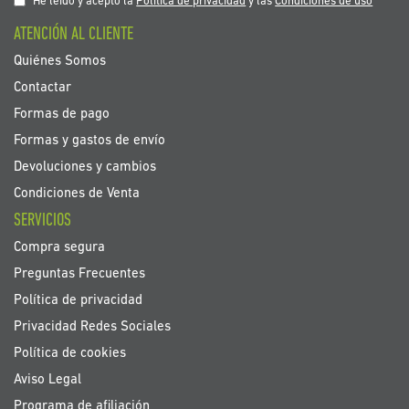
He leído y acepto la
Política de privacidad
y las
Condiciones de uso
boletín
ATENCIÓN AL CLIENTE
de
noticias:
Quiénes Somos
Contactar
Formas de pago
Formas y gastos de envío
Devoluciones y cambios
Condiciones de Venta
SERVICIOS
Compra segura
Preguntas Frecuentes
Política de privacidad
Privacidad Redes Sociales
Política de cookies
Aviso Legal
Programa de afiliación