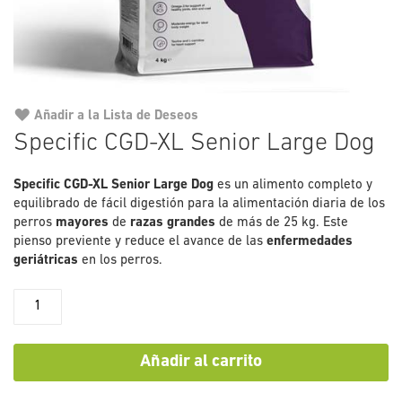
Añadir a la Lista de Deseos
Saltar
Specific CGD-XL Senior Large Dog
al
comienzo
Specific CGD-XL Senior Large Dog
de
es un alimento completo y
equilibrado de fácil digestión para la alimentación diaria de los
la
perros
mayores
de
razas grandes
galería
de más de 25 kg. Este
pienso previente y reduce el avance de las
de
enfermedades
geriátricas
en los perros.
imágenes
Añadir al carrito