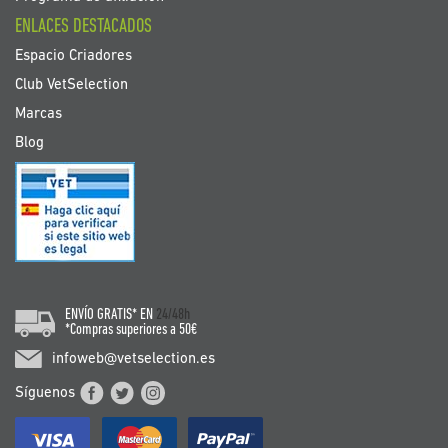
ENLACES DESTACADOS
Espacio Criadores
Club VetSelection
Marcas
Blog
ENVÍO GRATIS* EN
24/48h
*Compras superiores a 50€
infoweb@vetselection.es
Síguenos