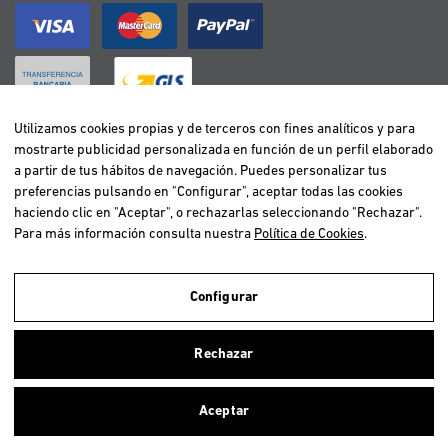
Utilizamos cookies propias y de terceros con fines analíticos y para
mostrarte publicidad personalizada en función de un perfil elaborado
BELGIË / BELGIQUE
a partir de tus hábitos de navegación. Puedes personalizar tus
DEUTSCHLAND
preferencias pulsando en "Configurar", aceptar todas las cookies
ESPAÑA
haciendo clic en "Aceptar", o rechazarlas seleccionando "Rechazar".
Para más información consulta nuestra
Política de Cookies
.
FRANCE
ITALIA
NEDERLAND
Configurar
ÖSTERREICH
Utilizamos cookies propias y de terceros para realizar el análisis de la
navegación de los usuarios y de este modo poder ofrecer un mejor
PORTUGAL
Rechazar
servicio. Si continuas navegando, consideramos que aceptas el uso de
ellas. Para más información clica
aquí
.
Aceptar
Copyright © 2026 Vetselection. Tienda de animales online. Todos los
Cerrar
derechos reservados.