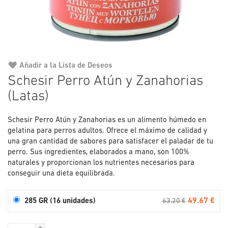
Añadir a la Lista de Deseos
Saltar
Schesir Perro Atún y Zanahorias
al
(Latas)
comienzo
de
la
Schesir Perro Atún y Zanahorias es un alimento húmedo en
galería
gelatina para perros adultos. Ofrece el máximo de calidad y
de
una gran cantidad de sabores para satisfacer el paladar de tu
imágenes
perro. Sus ingredientes, elaborados a mano, son 100%
naturales y proporcionan los nutrientes necesarios para
conseguir una dieta equilibrada.
49.67 €
285 GR (16 unidades)
63.20 €