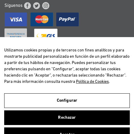
Síguenos
Utilizamos cookies propias y de terceros con fines analíticos y para
mostrarte publicidad personalizada en función de un perfil elaborado
BELGIË / BELGIQUE
a partir de tus hábitos de navegación. Puedes personalizar tus
DEUTSCHLAND
preferencias pulsando en "Configurar", aceptar todas las cookies
ESPAÑA
haciendo clic en "Aceptar", o rechazarlas seleccionando "Rechazar".
Para más información consulta nuestra
Política de Cookies
.
FRANCE
ITALIA
NEDERLAND
Configurar
ÖSTERREICH
Utilizamos cookies propias y de terceros para realizar el análisis de la
navegación de los usuarios y de este modo poder ofrecer un mejor
PORTUGAL
Rechazar
servicio. Si continuas navegando, consideramos que aceptas el uso de
ellas. Para más información clica
aquí
.