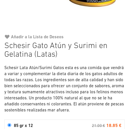
Añadir a la Lista de Deseos
Saltar
Schesir Gato Atún y Surimi en
al
Gelatina (Latas)
comienzo
de
la
Schesir Lata Atún/Surimi Gatos esta es una comida que vendrá
galería
a variar y complementar la dieta diaria de los gatos adultos de
de
todas las razas. Los ingredientes son de alta calidad y han sido
imágenes
bien seleccionados para ofrecer un conjunto de sabores, aroma
y textura sumamente atractivos incluso para los felinos menos
interesados. Un producto 100% natural al que no se le ha
añadido conservantes ni colorantes. El atún proviene de pescas
sostenibles realizadas mar afuera.
18.85 €
85 gr x 12
21.00 €