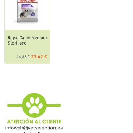
Royal Canin Medium
Sterilised
21,42 €
26,88 €