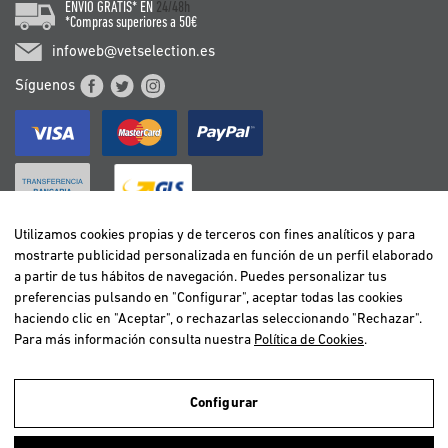
ENVÍO GRATIS* EN
24/48h
*Compras superiores a 50€
infoweb@vetselection.es
Síguenos
Utilizamos cookies propias y de terceros con fines analíticos y para
mostrarte publicidad personalizada en función de un perfil elaborado
BELGIË / BELGIQUE
a partir de tus hábitos de navegación. Puedes personalizar tus
DEUTSCHLAND
preferencias pulsando en "Configurar", aceptar todas las cookies
ESPAÑA
haciendo clic en "Aceptar", o rechazarlas seleccionando "Rechazar".
Para más información consulta nuestra
Política de Cookies
.
FRANCE
ITALIA
NEDERLAND
Configurar
ÖSTERREICH
Utilizamos cookies propias y de terceros para realizar el análisis de la