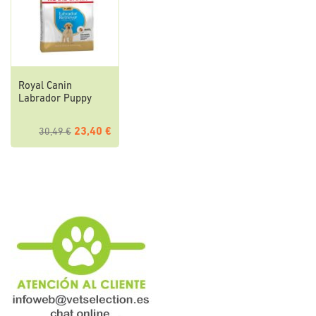
Royal Canin
Labrador Puppy
23,40 €
30,49 €