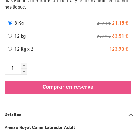
días.
Puedes comprar el artículo ya y te lo enviamos en cuanto
nos llegue.
21.15 €
3 Kg
29.41 €
63.51 €
12 kg
75.17 €
123.73 €
12 Kg x 2
+
-
Comprar en reserva
Detalles
Pienso Royal Canin Labrador Adult