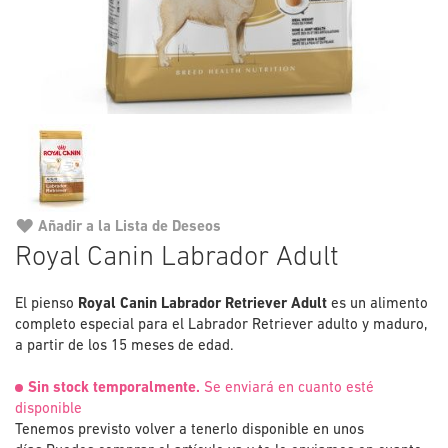
Añadir a la Lista de Deseos
Saltar
Royal Canin Labrador Adult
al
comienzo
El pienso
Royal Canin Labrador Retriever Adult
de
es un alimento
completo especial para el Labrador Retriever adulto y maduro,
la
a partir de los 15 meses de edad.
galería
de
Sin stock temporalmente.
Se enviará en cuanto esté
imágenes
disponible
Tenemos previsto volver a tenerlo disponible en unos