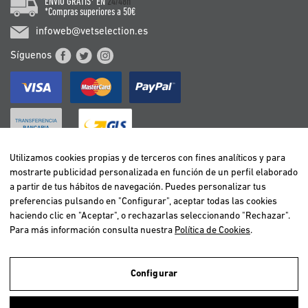
ENVÍO GRATIS* EN
24/48h
*Compras superiores a 50€
infoweb@vetselection.es
Síguenos
Utilizamos cookies propias y de terceros con fines analíticos y para
mostrarte publicidad personalizada en función de un perfil elaborado
BELGIË / BELGIQUE
a partir de tus hábitos de navegación. Puedes personalizar tus
DEUTSCHLAND
preferencias pulsando en "Configurar", aceptar todas las cookies
ESPAÑA
haciendo clic en "Aceptar", o rechazarlas seleccionando "Rechazar".
Para más información consulta nuestra
Política de Cookies
.
FRANCE
ITALIA
NEDERLAND
Configurar
ÖSTERREICH
Utilizamos cookies propias y de terceros para realizar el análisis de la