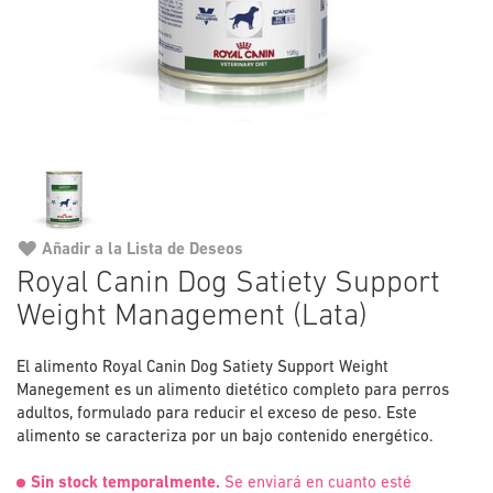
Añadir a la Lista de Deseos
Saltar
Royal Canin Dog Satiety Support
al
Weight Management (Lata)
comienzo
de
la
El alimento Royal Canin Dog Satiety Support Weight
galería
Manegement es un alimento dietético completo para perros
de
adultos, formulado para reducir el exceso de peso. Este
imágenes
alimento se caracteriza por un bajo contenido energético.
Sin stock temporalmente.
Se enviará en cuanto esté