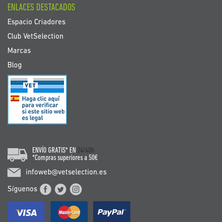
ENLACES DESTACADOS
Espacio Criadores
Club VetSelection
Marcas
Blog
ENVÍO GRATIS* EN
24/48h
*Compras superiores a 50€
infoweb@vetselection.es
Síguenos