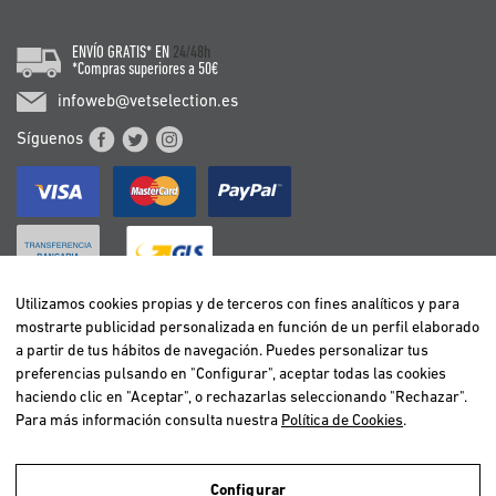
ENVÍO GRATIS* EN
24/48h
*Compras superiores a 50€
infoweb@vetselection.es
Síguenos
Utilizamos cookies propias y de terceros con fines analíticos y para
mostrarte publicidad personalizada en función de un perfil elaborado
BELGIË / BELGIQUE
a partir de tus hábitos de navegación. Puedes personalizar tus
DEUTSCHLAND
preferencias pulsando en "Configurar", aceptar todas las cookies
ESPAÑA
haciendo clic en "Aceptar", o rechazarlas seleccionando "Rechazar".
Para más información consulta nuestra
Política de Cookies
.
FRANCE
ITALIA
NEDERLAND
Configurar