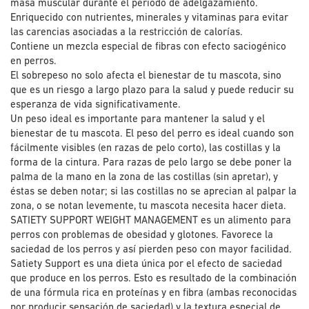
masa muscular durante el periodo de adelgazamiento.
Enriquecido con nutrientes, minerales y vitaminas para evitar
las carencias asociadas a la restricción de calorías.
Contiene un mezcla especial de fibras con efecto saciogénico
en perros.
El sobrepeso no solo afecta el bienestar de tu mascota, sino
que es un riesgo a largo plazo para la salud y puede reducir su
esperanza de vida significativamente.
Un peso ideal es importante para mantener la salud y el
bienestar de tu mascota. El peso del perro es ideal cuando son
fácilmente visibles (en razas de pelo corto), las costillas y la
forma de la cintura. Para razas de pelo largo se debe poner la
palma de la mano en la zona de las costillas (sin apretar), y
éstas se deben notar; si las costillas no se aprecian al palpar la
zona, o se notan levemente, tu mascota necesita hacer dieta.
SATIETY SUPPORT WEIGHT MANAGEMENT es un alimento para
perros con problemas de obesidad y glotones. Favorece la
saciedad de los perros y así pierden peso con mayor facilidad.
Satiety Support es una dieta única por el efecto de saciedad
que produce en los perros. Esto es resultado de la combinación
de una fórmula rica en proteínas y en fibra (ambas reconocidas
por producir sensación de saciedad) y la textura especial de