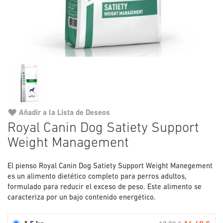
Añadir a la Lista de Deseos
Saltar
Royal Canin Dog Satiety Support
al
Weight Management
comienzo
de
la
El pienso Royal Canin Dog Satiety Support Weight Manegement
galería
es un alimento dietético completo para perros adultos,
de
formulado para reducir el exceso de peso. Este alimento se
imágenes
caracteriza por un bajo contenido energético.