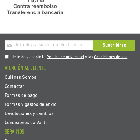
Inscríbase
Suscribirse
a
nuestro
He leído y acepto la
Política de privacidad
y las
Condiciones de uso
boletín
ATENCIÓN AL CLIENTE
de
noticias:
Quiénes Somos
Contactar
Formas de pago
Formas y gastos de envío
Devoluciones y cambios
Condiciones de Venta
SERVICIOS