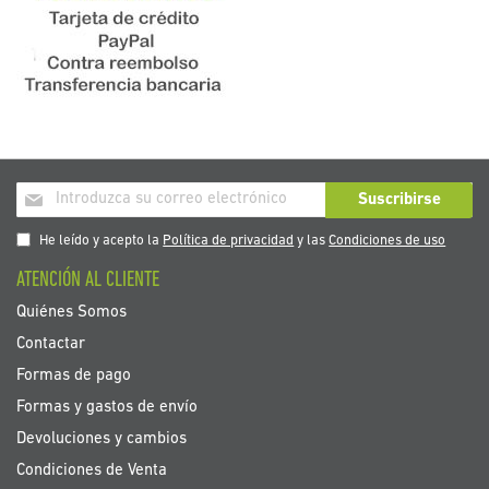
Inscríbase
Suscribirse
a
nuestro
He leído y acepto la
Política de privacidad
y las
Condiciones de uso
boletín
ATENCIÓN AL CLIENTE
de
noticias:
Quiénes Somos
Contactar
Formas de pago
Formas y gastos de envío
Devoluciones y cambios
Condiciones de Venta