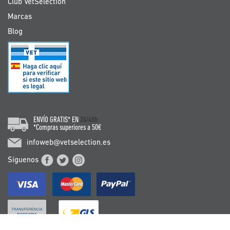
Club VetSelection
Marcas
Blog
ENVÍO GRATIS* EN
24/48h
*Compras superiores a 50€
infoweb@vetselection.es
Síguenos