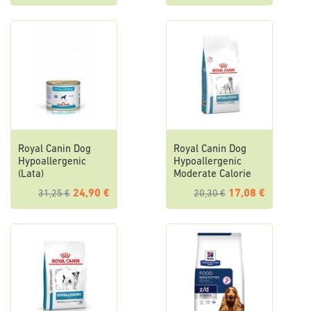
Royal Canin Dog
Royal Canin Dog
Hypoallergenic
Hypoallergenic
(Lata)
Moderate Calorie
24,90 €
17,08 €
31,25 €
20,30 €