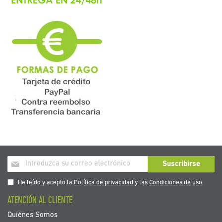
Inscríbase
Suscribirse
a
nuestro
He leído y acepto la
Política de privacidad
y las
Condiciones de uso
boletín
ATENCIÓN AL CLIENTE
de
noticias:
Quiénes Somos