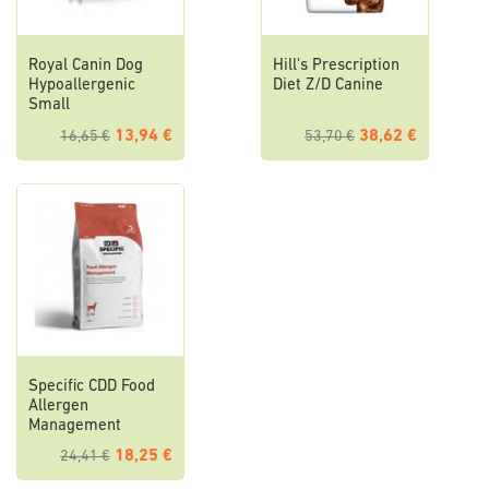
Royal Canin Dog
Hill's Prescription
Hypoallergenic
Diet Z/D Canine
Small
13,94 €
38,62 €
16,65 €
53,70 €
Specific CDD Food
Allergen
Management
18,25 €
24,41 €