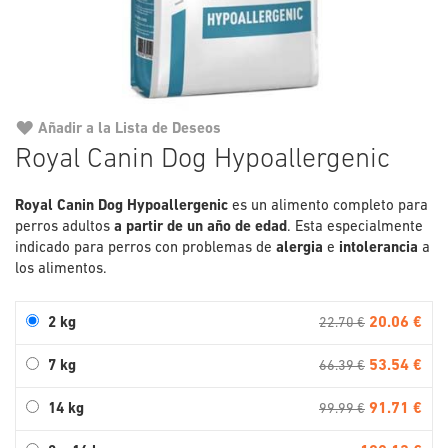
Añadir a la Lista de Deseos
Saltar
Royal Canin Dog Hypoallergenic
al
comienzo
Royal Canin Dog Hypoallergenic
de
es un alimento completo para
perros adultos
a partir de un año de edad
la
. Esta especialmente
indicado para perros con problemas de
galería
alergia
e
intolerancia
a
los alimentos.
de
imágenes
20.06 €
2 kg
22.70 €
53.54 €
7 kg
66.39 €
91.71 €
14 kg
99.99 €