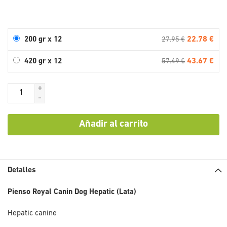
22.78 €
200 gr x 12
27.95 €
43.67 €
420 gr x 12
57.49 €
+
-
Añadir al carrito
Detalles
Pienso Royal Canin Dog Hepatic (Lata)
Hepatic canine