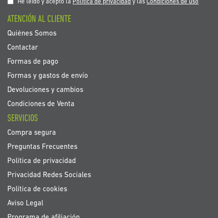
nuestro
He leído y acepto la
Política de privacidad
y las
Condiciones de uso
boletín
ATENCIÓN AL CLIENTE
de
noticias:
Quiénes Somos
Contactar
Formas de pago
Formas y gastos de envío
Devoluciones y cambios
Condiciones de Venta
SERVICIOS
Compra segura
Preguntas Frecuentes
Política de privacidad
Privacidad Redes Sociales
Política de cookies
Aviso Legal
Programa de afiliación