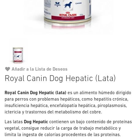
Añadir a la Lista de Deseos
Saltar
Royal Canin Dog Hepatic (Lata)
al
comienzo
Royal Canin Dog Hepatic (lata)
es un alimento húmedo dirigido
de
para perros con problemas hepáticos, como hepatitis crónica,
la
insuficiencia hepática, encefalopatía hepática, piroplasmosis,
galería
ictericia y trastornos del metabolismo del cobre.
de
imágenes
Las latas
Dog Hepatic
contienen un bajo contenido de proteínas
vegetal, consigue reducir la carga de trabajo metabólico y
limita la ingesta de calorías procedentes de las proteínas.