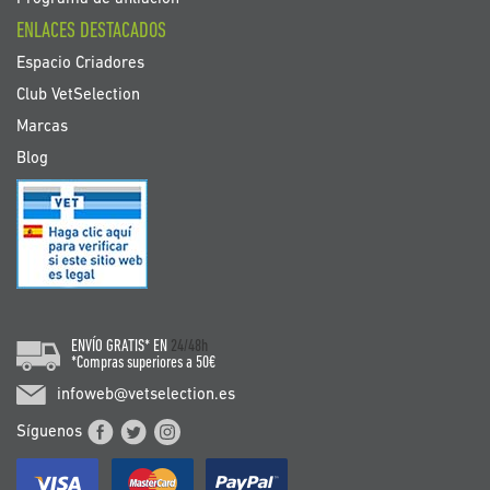
ENLACES DESTACADOS
Espacio Criadores
Club VetSelection
Marcas
Blog
ENVÍO GRATIS* EN
24/48h
*Compras superiores a 50€
infoweb@vetselection.es
Síguenos