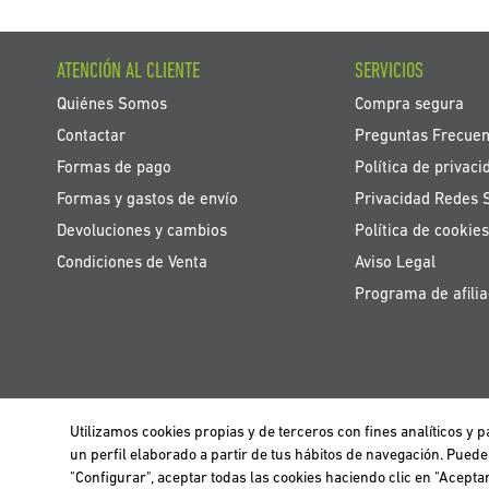
ATENCIÓN AL CLIENTE
SERVICIOS
Quiénes Somos
Compra segura
Contactar
Preguntas Frecuen
Formas de pago
Política de privaci
Formas y gastos de envío
Privacidad Redes 
Devoluciones y cambios
Política de cookies
Condiciones de Venta
Aviso Legal
Programa de afilia
Utilizamos cookies propias y de terceros con fines analíticos y
Utilizamos cookies propias y de terceros para realizar el análisis de la n
BELGIË / BELGIQUE
un perfil elaborado a partir de tus hábitos de navegación. Pued
información clica
aquí
.
"Configurar", aceptar todas las cookies haciendo clic en "Acept