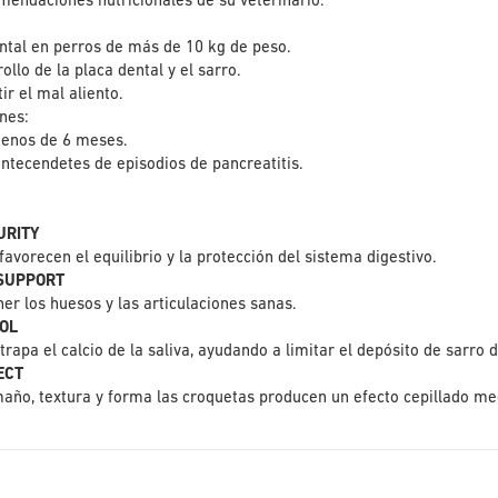
mendaciones nutricionales de su veterinario.
ntal en perros de más de 10 kg de peso.
ollo de la placa dental y el sarro.
r el mal aliento.
nes:
enos de 6 meses.
antecendetes de episodios de pancreatitis.
URITY
favorecen el equilibrio y la protección del sistema digestivo.
 SUPPORT
r los huesos y las articulaciones sanas.
OL
trapa el calcio de la saliva, ayudando a limitar el depósito de sarro d
ECT
año, textura y forma las croquetas producen un efecto cepillado me