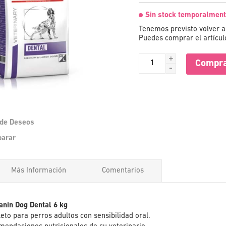
Sin stock temporalment
Tenemos previsto volver a 
Puedes comprar el artículo
+
Compra
-
a de Deseos
Saltar
parar
al
comienzo
de
Más Información
Comentarios
la
galería
de
imágenes
anin Dog Dental 6 kg
to para perros adultos con sensibilidad oral.