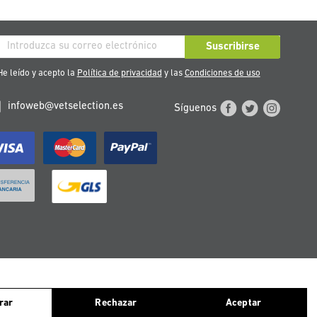
críbase
Suscribirse
stro
e leído y acepto la
Política de privacidad
y las
Condiciones de uso
tín
infoweb@vetselection.es
Síguenos
cias:
ntinuas navegando, consideramos que aceptas el uso de ellas. Para más
TERREICH
PORTUGAL
rar
Rechazar
Aceptar