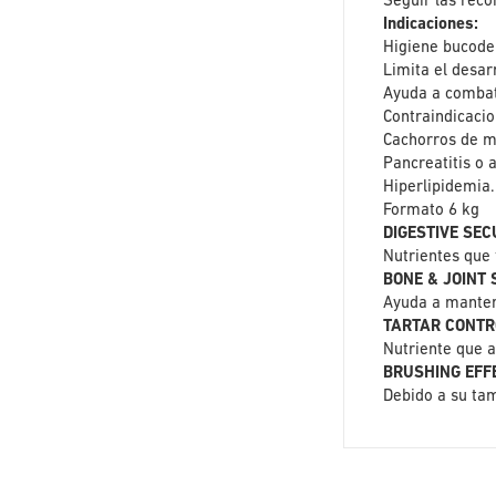
Seguir las reco
Indicaciones:
Higiene bucode
Limita el desarr
Ayuda a combati
Contraindicacio
Cachorros de m
Pancreatitis o 
Hiperlipidemia.
Formato 6 kg
DIGESTIVE SEC
Nutrientes que 
BONE & JOINT
Ayuda a mantene
TARTAR CONTR
Nutriente que a
BRUSHING EFF
Debido a su tam