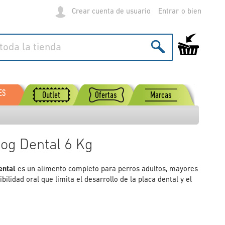
Crear cuenta de usuario
Entrar
Mi carrito de
ES
Outlet
Ofertas
Marcas
og Dental 6 Kg
ental
es un alimento completo para perros adultos, mayores
ilidad oral que limita el desarrollo de la placa dental y el