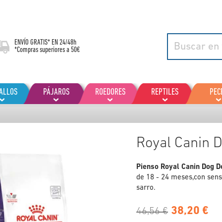
ENVÍO GRATIS* EN
24/48h
*Compras superiores a 50€
ALLOS
PÁJAROS
ROEDORES
REPTILES
PEC
Royal Canin D
Pienso Royal Canin Dog D
de 18 - 24 meses,con sensib
sarro.
38,20 €
46,56 €