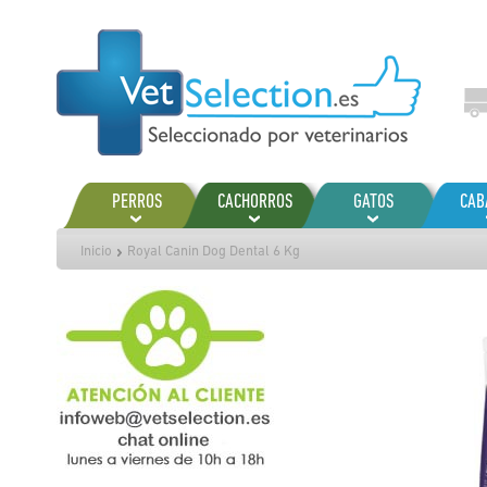
Ir
al
contenido
PERROS
CACHORROS
GATOS
CAB
Inicio
Royal Canin Dog Dental 6 Kg
Saltar
al
final
de
la
galería
de
imágenes