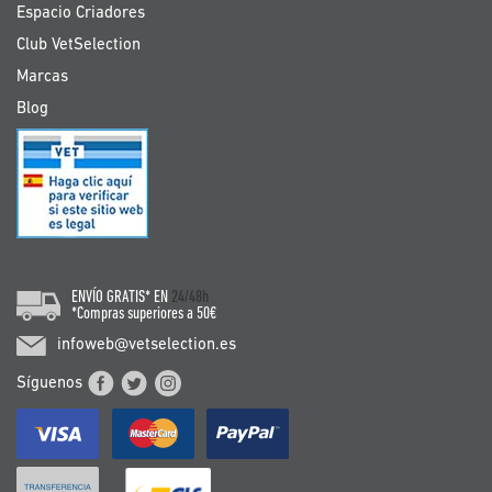
Espacio Criadores
Club VetSelection
Marcas
Blog
ENVÍO GRATIS* EN
24/48h
*Compras superiores a 50€
infoweb@vetselection.es
Síguenos