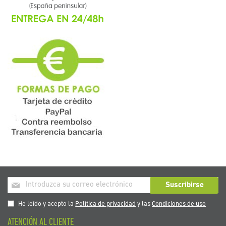
Inscríbase
Suscribirse
a
nuestro
He leído y acepto la
Política de privacidad
y las
Condiciones de uso
boletín
ATENCIÓN AL CLIENTE
de