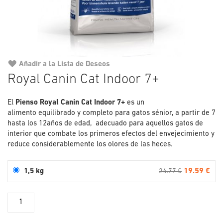
Añadir a la Lista de Deseos
Saltar
Royal Canin Cat Indoor 7+
al
comienzo
El
Pienso Royal Canin Cat Indoor 7+
de
es un
alimento equilibrado y completo para gatos sénior, a partir de 7
la
hasta los 12años de edad, adecuado para aquellos gatos de
galería
interior que combate los primeros efectos del envejecimiento y
de
reduce considerablemente los olores de las heces.
imágenes
19.59 €
1,5 kg
24.77 €