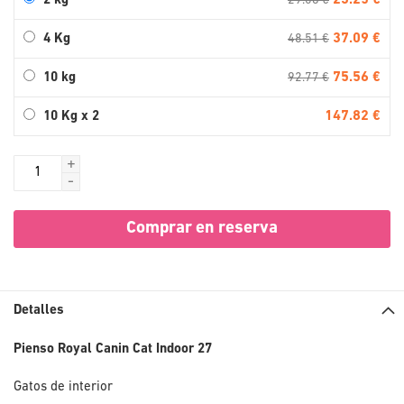
23.25 €
2 kg
29.08 €
37.09 €
4 Kg
48.51 €
75.56 €
10 kg
92.77 €
147.82 €
10 Kg x 2
+
-
Comprar en reserva
Detalles
Pienso Royal Canin Cat Indoor 27
Gatos de interior