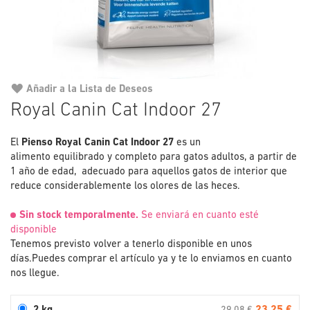
Añadir a la Lista de Deseos
Saltar
Royal Canin Cat Indoor 27
al
comienzo
El
Pienso Royal Canin Cat Indoor 27
de
es un
alimento equilibrado y completo para gatos adultos, a partir de
la
1 año de edad, adecuado para aquellos gatos de interior que
galería
reduce considerablemente los olores de las heces.
de
imágenes
Sin stock temporalmente.
Se enviará en cuanto esté
disponible
Tenemos previsto volver a tenerlo disponible en unos
días.
Puedes comprar el artículo ya y te lo enviamos en cuanto
nos llegue.