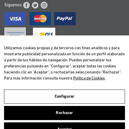
Síguenos
Utilizamos cookies propias y de terceros con fines analíticos y para
mostrarte publicidad personalizada en función de un perfil elaborado
BELGIË / BELGIQUE
a partir de tus hábitos de navegación. Puedes personalizar tus
DEUTSCHLAND
preferencias pulsando en "Configurar", aceptar todas las cookies
ESPAÑA
haciendo clic en "Aceptar", o rechazarlas seleccionando "Rechazar".
Para más información consulta nuestra
Política de Cookies
.
FRANCE
ITALIA
NEDERLAND
Configurar
ÖSTERREICH
Utilizamos cookies propias y de terceros para realizar el análisis de la
navegación de los usuarios y de este modo poder ofrecer un mejor
PORTUGAL
Rechazar
servicio. Si continuas navegando, consideramos que aceptas el uso de
ellas. Para más información clica
aquí
.