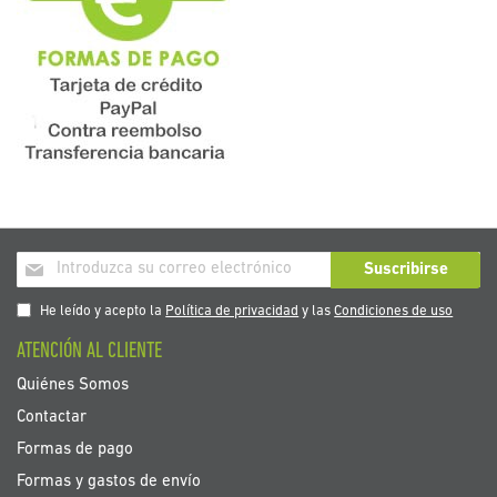
Inscríbase
Suscribirse
a
nuestro
He leído y acepto la
Política de privacidad
y las
Condiciones de uso
boletín
ATENCIÓN AL CLIENTE
de
noticias:
Quiénes Somos
Contactar
Formas de pago
Formas y gastos de envío