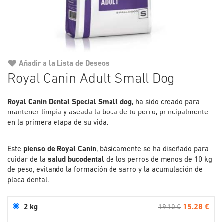
Añadir a la Lista de Deseos
Saltar
Royal Canin Adult Small Dog
al
comienzo
Royal Canin Dental Special Small dog
de
, ha sido creado para
mantener limpia y aseada la boca de tu perro, principalmente
la
en la primera etapa de su vida.
galería
de
imágenes
Este
pienso de Royal Canin
, básicamente se ha diseñado para
cuidar de la
salud bucodental
de los perros de menos de 10 kg
de peso, evitando la formación de sarro y la acumulación de
placa dental.
15.28 €
2 kg
19.10 €