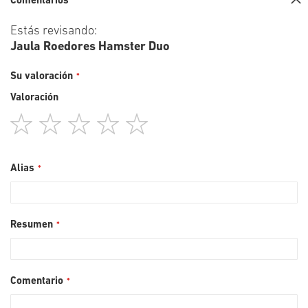
Comentarios
Estás revisando:
Jaula Roedores Hamster Duo
Su valoración
Valoración
1
2
3
4
5
star
stars
stars
stars
stars
Alias
Resumen
Comentario