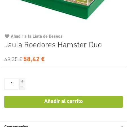
Añadir a la Lista de Deseos
Saltar
Jaula Roedores Hamster Duo
al
comienzo
58,42 €
de
69,35 €
la
galería
de
+
imágenes
-
Añadir al carrito