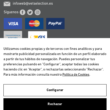
infoweb@vetselection.es
Síguenos
Utilizamos cookies propias y de terceros con fines analíticos y para
mostrarte publicidad personalizada en función de un perfil elaborado
BELGIË / BELGIQUE
a partir de tus hábitos de navegación. Puedes personalizar tus
DEUTSCHLAND
preferencias pulsando en "Configurar", aceptar todas las cookies
ESPAÑA
haciendo clic en "Aceptar", o rechazarlas seleccionando "Rechazar".
Para más información consulta nuestra
Política de Cookies
.
FRANCE
ITALIA
NEDERLAND
Configurar
ÖSTERREICH
Utilizamos cookies propias y de terceros para realizar el análisis de la
navegación de los usuarios y de este modo poder ofrecer un mejor
PORTUGAL
Rechazar
servicio. Si continuas navegando, consideramos que aceptas el uso de