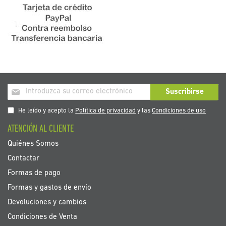
Inscríbase
Suscribirse
a
nuestro
He leído y acepto la
Política de privacidad
y las
Condiciones de uso
boletín
ATENCIÓN AL CLIENTE
de
noticias:
Quiénes Somos
Contactar
Formas de pago
Formas y gastos de envío
Devoluciones y cambios
Condiciones de Venta