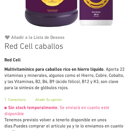
Añadir a la Lista de Deseos
Saltar
Red Cell caballos
al
comienzo
Red Cell
de
la
Multivitamínico para caballos rico en hierro líquido
. Aporta 22
galería
vitaminas y minerales, algunos como el Hierro, Cobre, Cobalto,
de
y las Vitaminas, B2, B6, B9 (ácido fólico), B12 y K3, son clave
imágenes
para la síntesis de glóbulos rojos.
1
Comentario
Añadir Su opinión
Sin stock temporalmente.
Se enviará en cuanto esté
disponible
Tenemos previsto volver a tenerlo disponible en unos
días.
Puedes comprar el artículo ya y te lo enviamos en cuanto