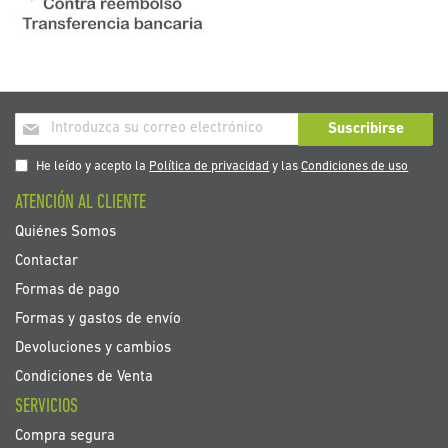
Inscríbase
Suscribirse
a
nuestro
He leído y acepto la
Política de privacidad
y las
Condiciones de uso
boletín
ATENCIÓN AL CLIENTE
de
noticias:
Quiénes Somos
Contactar
Formas de pago
Formas y gastos de envío
Devoluciones y cambios
Condiciones de Venta
SERVICIOS
Compra segura