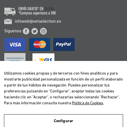
ENVÍO GRATIS* EN
24/48h
*Compras superiores a 50€
infoweb@vetselection.es
Síguenos
Utilizamos cookies propias y de terceros con fines analíticos y para
mostrarte publicidad personalizada en función de un perfil elaborado
BELGIË / BELGIQUE
a partir de tus hábitos de navegación. Puedes personalizar tus
DEUTSCHLAND
preferencias pulsando en "Configurar", aceptar todas las cookies
ESPAÑA
haciendo clic en "Aceptar", o rechazarlas seleccionando "Rechazar".
Para más información consulta nuestra
Política de Cookies
.
FRANCE
ITALIA
NEDERLAND
Configurar