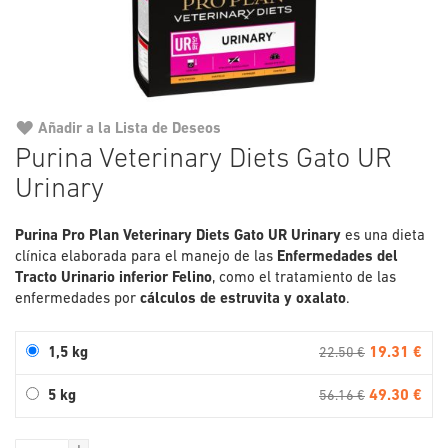
Añadir a la Lista de Deseos
Saltar
Purina Veterinary Diets Gato UR
al
Urinary
comienzo
de
la
Purina
Pro Plan
Veterinary Diets Gato UR Urinary
es una dieta
galería
clínica elaborada para el manejo de las
Enfermedades del
de
Tracto Urinario inferior Felino
, como el tratamiento de las
imágenes
enfermedades por
cálculos de estruvita y oxalato
.
19.31 €
1,5 kg
22.50 €
49.30 €
5 kg
56.16 €