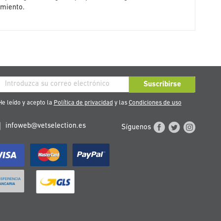
imiento.
críbase
Suscribirse
stro
e leído y acepto la
Política de privacidad
y las
Condiciones de uso
tín
infoweb@vetselection.es
Síguenos
cias: