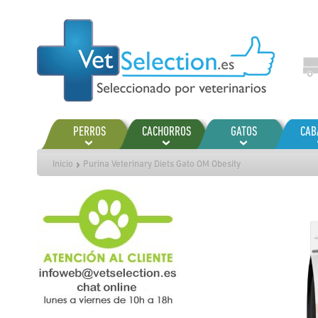
Ir
al
contenido
PERROS
CACHORROS
GATOS
CAB
Inicio
Purina Veterinary Diets Gato OM Obesity
Saltar
al
final
de
la
galería
de
imágenes