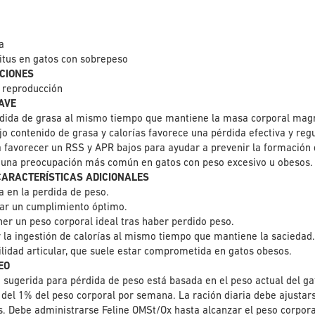
o
a
itus en gatos con sobrepeso
CIONES
y reproducción
AVE
rdida de grasa al mismo tiempo que mantiene la masa corporal magr
jo contenido de grasa y calorías favorece una pérdida efectiva y reg
favorecer un RSS y APR bajos para ayudar a prevenir la formación de
), una preocupación más común en gatos con peso excesivo u obesos.
 CARACTERÍSTICAS ADICIONALES
a en la perdida de peso.
ar un cumplimiento óptimo.
er un peso corporal ideal tras haber perdido peso.
 la ingestión de calorías al mismo tiempo que mantiene la saciedad
lidad articular, que suele estar comprometida en gatos obesos.
EO
a sugerida para pérdida de peso está basada en el peso actual del ga
del 1% del peso corporal por semana. La ración diaria debe ajustar
. Debe administrarse Feline OMSt/Ox hasta alcanzar el peso corpora