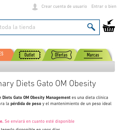
Crear cuenta de usuario
Entrar
Mi carrito de
ES
Outlet
Ofertas
Marcas
nary Diets Gato OM Obesity
ry Diets Gato OM Obesity Management
es una dieta clínica
ara la
pérdida de peso
y el mantenimiento de un peso ideal
e.
Se enviará en cuanto esté disponible