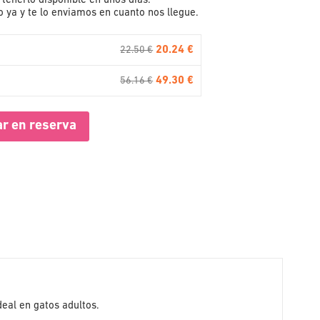
tenerlo disponible en unos días.
 ya y te lo enviamos en cuanto nos llegue.
20.24 €
22.50 €
49.30 €
56.16 €
r en reserva
deal en gatos adultos.