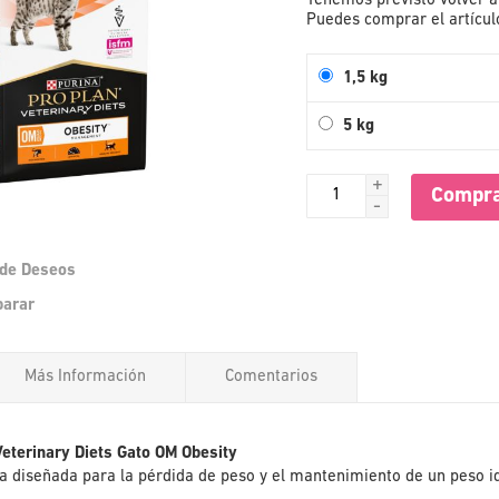
Tenemos previsto volver a 
Puedes comprar el artículo
1,5 kg
5 kg
+
Compra
-
a de Deseos
Saltar
parar
al
comienzo
de
Más Información
Comentarios
la
galería
de
imágenes
Veterinary Diets Gato OM Obesity
ca diseñada para la pérdida de peso y el mantenimiento de un peso i