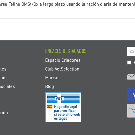
rse Feline OMSt/Ox a largo plazo usando la ración diaria de manten
Ins
ENLACES DESTACADOS
a
Espacio Criadores
nue
H
bole
tes
Club VetSelection
de
dad
Marcas
noti
Sociales
Blog
ción