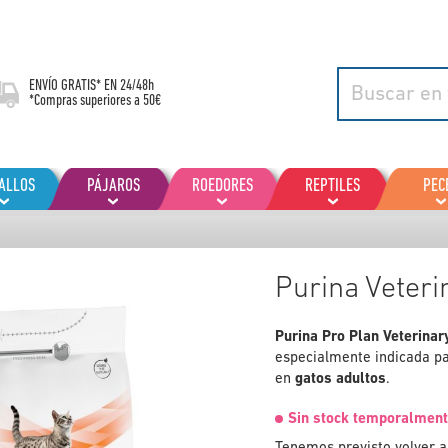
ENVÍO GRATIS* EN
24/48h
*Compras superiores a 50€
ALLOS
PÁJAROS
ROEDORES
REPTILES
PEC
Purina Veteri
Purina
Pro Plan
Veterina
especialmente indicada p
en
gatos adultos
.
Sin stock temporalment