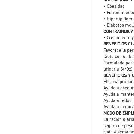
INDICACIONES
• Obesidad
• Estreñimient
• Hiperlipidemi
• Diabetes mell
CONTRAINDICA
• Crecimiento 
BENEFICIOS CL
Favorece la pé
Dieta con un ba
Formulada para 
urinaria St/Ox
BENEFICIOS Y
Eficacia probad
Ayuda a asegur
Ayuda a manten
Ayuda a reducir
Ayuda a la movi
MODO DE EMPL
La ración diari
segura de peso 
cada 4 semanas