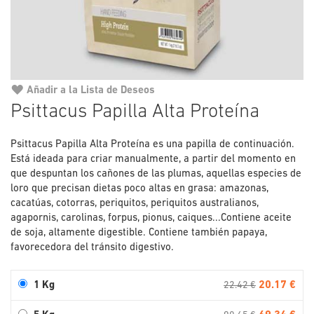
Añadir a la Lista de Deseos
Saltar
Psittacus Papilla Alta Proteína
al
comienzo
Psittacus Papilla Alta Proteína es una papilla de continuación.
de
Está ideada para criar manualmente, a partir del momento en
la
que despuntan los cañones de las plumas, aquellas especies de
galería
loro que precisan dietas poco altas en grasa: amazonas,
de
cacatúas, cotorras, periquitos, periquitos australianos,
imágenes
agapornis, carolinas, forpus, pionus, caiques...Contiene aceite
de soja, altamente digestible. Contiene también papaya,
favorecedora del tránsito digestivo.
20.17 €
1 Kg
22.42 €