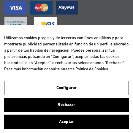
Utilizamos cookies propias y de terceros con fines analíticos y para
mostrarte publicidad personalizada en función de un perfil elaborado
BELGIË / BELGIQUE
a partir de tus hábitos de navegación. Puedes personalizar tus
DEUTSCHLAND
preferencias pulsando en "Configurar", aceptar todas las cookies
ESPAÑA
haciendo clic en "Aceptar", o rechazarlas seleccionando "Rechazar".
Para más información consulta nuestra
Política de Cookies
.
FRANCE
ITALIA
NEDERLAND
Configurar
ÖSTERREICH
Utilizamos cookies propias y de terceros para realizar el análisis de la
navegación de los usuarios y de este modo poder ofrecer un mejor
PORTUGAL
Rechazar
servicio. Si continuas navegando, consideramos que aceptas el uso de
ellas. Para más información clica
aquí
.
Aceptar
Copyright © 2026 Vetselection. Tienda de animales online. Todos los
Cerrar
derechos reservados.