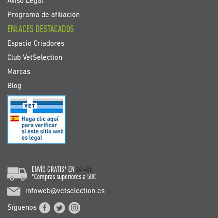
Aviso Legal
Programa de afiliación
ENLACES DESTACADOS
Espacio Criadores
Club VetSelection
Marcas
Blog
ENVÍO GRATIS* EN
24/48h
*Compras superiores a 50€
infoweb@vetselection.es
Síguenos