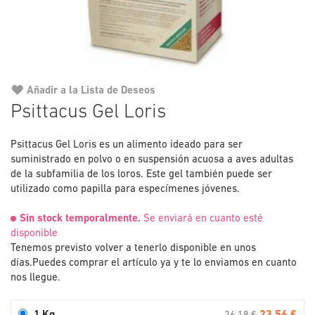
Añadir a la Lista de Deseos
Saltar
Psittacus Gel Loris
al
comienzo
Psittacus Gel Loris es un alimento ideado para ser
de
suministrado en polvo o en suspensión acuosa a aves adultas
la
de la subfamilia de los loros. Este gel también puede ser
galería
utilizado como papilla para especímenes jóvenes.
de
imágenes
Sin stock temporalmente.
Se enviará en cuanto esté
disponible
Tenemos previsto volver a tenerlo disponible en unos
días.
Puedes comprar el artículo ya y te lo enviamos en cuanto
nos llegue.