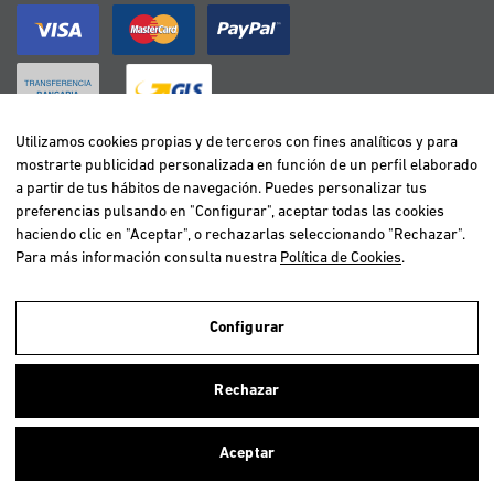
Utilizamos cookies propias y de terceros con fines analíticos y para
mostrarte publicidad personalizada en función de un perfil elaborado
BELGIË / BELGIQUE
a partir de tus hábitos de navegación. Puedes personalizar tus
DEUTSCHLAND
preferencias pulsando en "Configurar", aceptar todas las cookies
ESPAÑA
haciendo clic en "Aceptar", o rechazarlas seleccionando "Rechazar".
Para más información consulta nuestra
Política de Cookies
.
FRANCE
ITALIA
NEDERLAND
Configurar
ÖSTERREICH
Utilizamos cookies propias y de terceros para realizar el análisis de la
navegación de los usuarios y de este modo poder ofrecer un mejor
PORTUGAL
Rechazar
servicio. Si continuas navegando, consideramos que aceptas el uso de
ellas. Para más información clica
aquí
.
Aceptar
Copyright © 2026 Vetselection. Tienda de animales online. Todos los
Cerrar
derechos reservados.