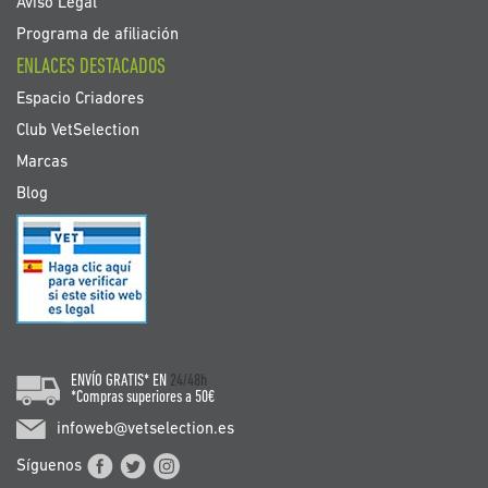
Aviso Legal
Programa de afiliación
ENLACES DESTACADOS
Espacio Criadores
Club VetSelection
Marcas
Blog
ENVÍO GRATIS* EN
24/48h
*Compras superiores a 50€
infoweb@vetselection.es
Síguenos