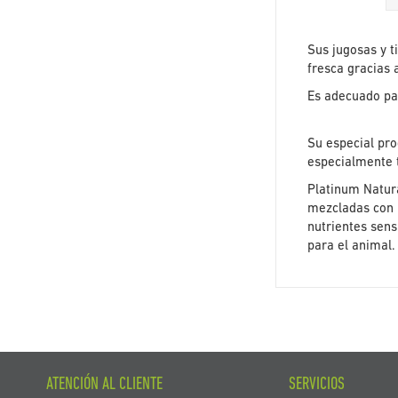
Sus jugosas y t
fresca gracias 
Es adecuado par
Su especial pro
especialmente t
Platinum Natur
mezcladas con l
nutrientes sens
para el animal.
ATENCIÓN AL CLIENTE
SERVICIOS