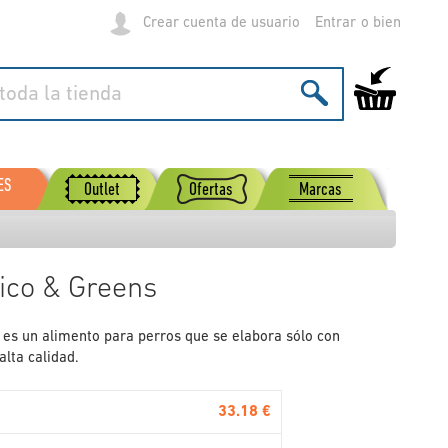
Crear cuenta de usuario
Entrar
Mi carrito de
ES
Outlet
Ofertas
Marcas
ico & Greens
 es un alimento para perros que se elabora sólo con
alta calidad.
33.18 €