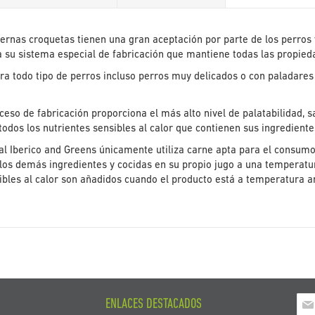
galería
de
imágenes
iernas croquetas tienen una gran aceptación por parte de los perros 
a su sistema especial de fabricación que mantiene todas las propieda
a todo tipo de perros incluso perros muy delicados o con paladares 
ceso de fabricación proporciona el más alto nivel de palatabilidad, s
odos los nutrientes sensibles al calor que contienen sus ingredient
al Iberico and Greens únicamente utiliza carne apta para el consumo
os demás ingredientes y cocidas en su propio jugo a una temperatur
ibles al calor son añadidos cuando el producto está a temperatura a
Ins
ENLACES DESTACADOS
a