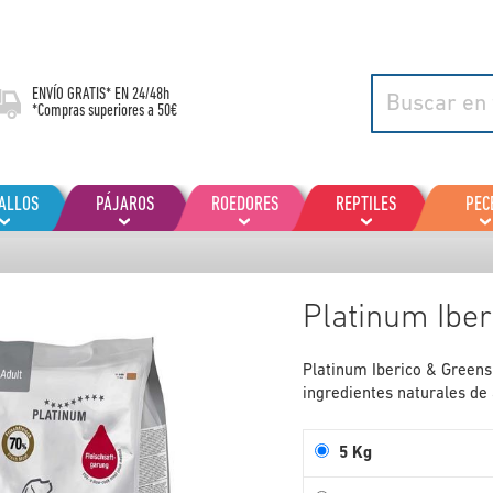
ENVÍO GRATIS* EN
24/48h
*Compras superiores a 50€
ALLOS
PÁJAROS
ROEDORES
REPTILES
PEC
Platinum Iber
Platinum Iberico & Greens
ingredientes naturales de 
5 Kg