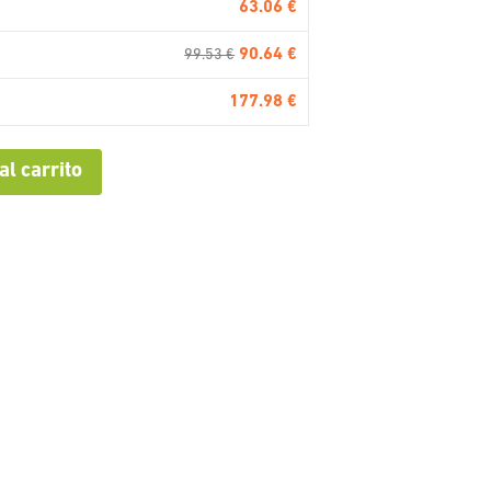
63.06 €
90.64 €
99.53 €
177.98 €
al carrito