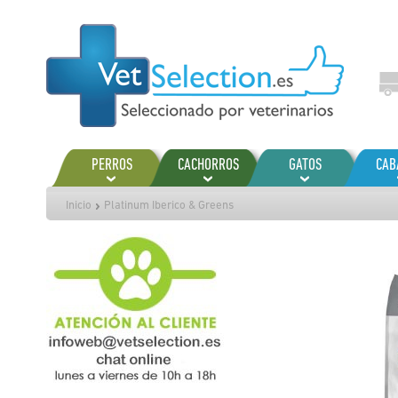
Ir
al
contenido
PERROS
CACHORROS
GATOS
CAB
Inicio
Platinum Iberico & Greens
Saltar
al
final
de
la
galería
de
imágenes