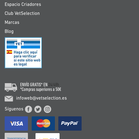
Espacio Criadores
Club VetSelection
Marcas
Blog
ENVÍO GRATIS* EN
24/48h
*Compras superiores a 50€
infoweb@vetselection.es
Síguenos