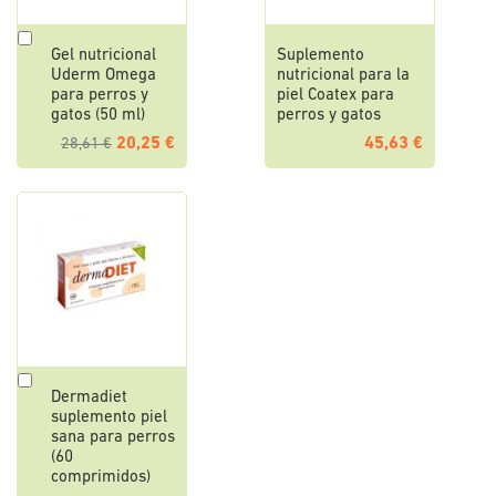
Añadir
Gel nutricional
Suplemento
al
Uderm Omega
nutricional para la
carrito
para perros y
piel Coatex para
gatos (50 ml)
perros y gatos
20,25 €
45,63 €
28,61 €
Añadir
Dermadiet
al
suplemento piel
carrito
sana para perros
(60
comprimidos)