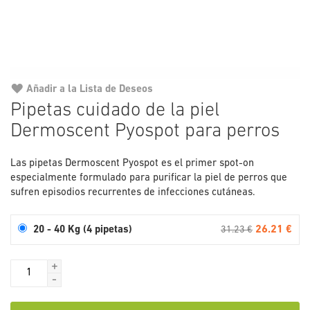
Añadir a la Lista de Deseos
Saltar
Pipetas cuidado de la piel
al
Dermoscent Pyospot para perros
comienzo
de
la
Las pipetas Dermoscent Pyospot es el primer spot-on
galería
especialmente formulado para purificar la piel de perros que
de
sufren episodios recurrentes de infecciones cutáneas.
imágenes
26.21 €
20 - 40 Kg (4 pipetas)
31.23 €
+
-