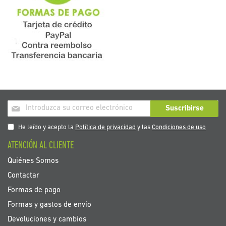
Inscríbase
Suscribirse
a
nuestro
He leído y acepto la
Política de privacidad
y las
Condiciones de uso
boletín
ATENCIÓN AL CLIENTE
de
noticias:
Quiénes Somos
Contactar
Formas de pago
Formas y gastos de envío
Devoluciones y cambios