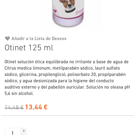
Añadir a la Lista de Deseos
Saltar
Otinet 125 ml
al
comienzo
Otinet solución ótica equilibrada no irritante a base de agua de
de
Citrus medica limonum, metilparabén sódico, lauril sulfato
la
sódico, glicerina, propilenglicol, polisorbato 20, propilparabén
galería
sódico, y agua desionizada para la higiene del conducto
de
auditivo externo y del pabellón auricular. Solución no oleasa pH
imágenes
5,6 sin alcohol.
13,44 €
14,48 €
+