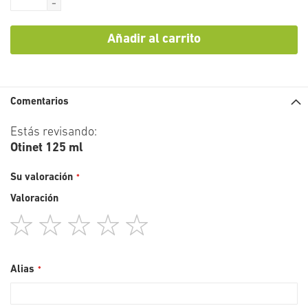
-
Añadir al carrito
Comentarios
Estás revisando:
Otinet 125 ml
Su valoración
Valoración
1
2
3
4
5
star
stars
stars
stars
stars
Alias