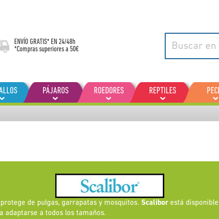
ENVÍO GRATIS* EN
24/48h
*Compras superiores a 50€
ALLOS
PÁJAROS
ROEDORES
REPTILES
PEC
s protege de pulgas, garrapatas y mosquitos.
Scalibor
está disponible
ra adaptarse a todos los tamaños.