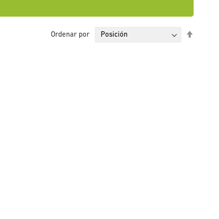
Fijar
Ordenar por
Direcci
Descen