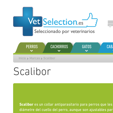
Ir
al
contenido
PERROS
CACHORROS
GATOS
CAB
Inicio
Marcas
Scalibor
Scalibor
Scalibor
es un collar antiparasitario para perros que le
diámetre del cuello del perro, aunque son ajustables pa