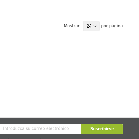
Mostrar
por página
críbase
Suscribirse