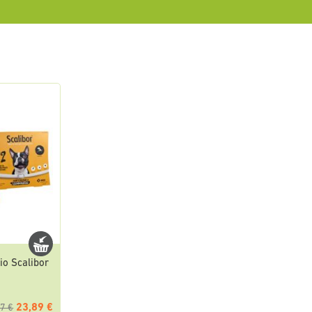
rio Scalibor
23,89 €
7 €