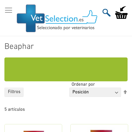
Ir
al
Mi carri
contenido
Beaphar
Ordenar por
Fi
Filtros
Di
De
5
artículos