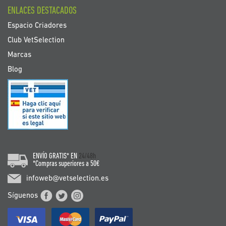
ENLACES DESTACADOS
Espacio Criadores
Club VetSelection
Marcas
Blog
ENVÍO GRATIS* EN
24/48h
*Compras superiores a 50€
infoweb@vetselection.es
Síguenos