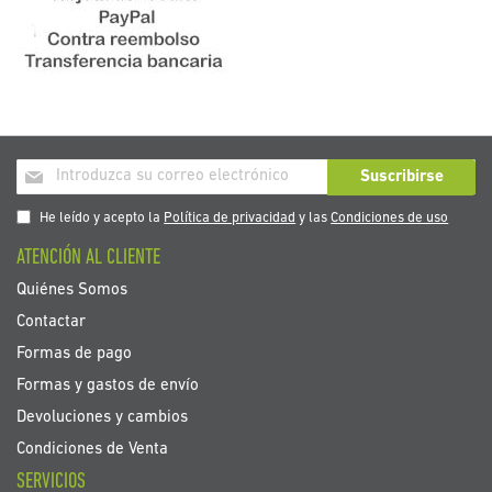
Inscríbase
Suscribirse
a
nuestro
He leído y acepto la
Política de privacidad
y las
Condiciones de uso
boletín
ATENCIÓN AL CLIENTE
de
noticias:
Quiénes Somos
Contactar
Formas de pago
Formas y gastos de envío
Devoluciones y cambios
Condiciones de Venta
SERVICIOS