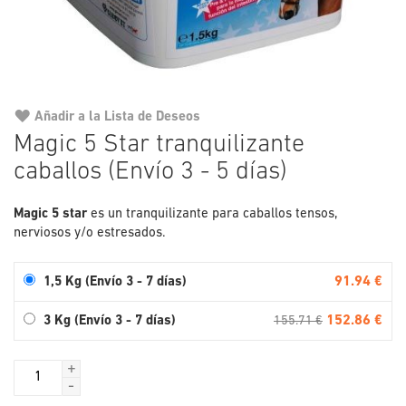
Añadir a la Lista de Deseos
Saltar
Magic 5 Star tranquilizante
al
caballos (Envío 3 - 5 días)
comienzo
de
la
Magic 5 star
es un tranquilizante para caballos tensos,
galería
nerviosos y/o estresados.
de
imágenes
91.94 €
1,5 Kg (Envío 3 - 7 días)
152.86 €
3 Kg (Envío 3 - 7 días)
155.71 €
+
-