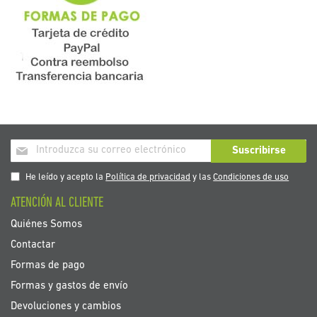
Inscríbase
Suscribirse
a
nuestro
He leído y acepto la
Política de privacidad
y las
Condiciones de uso
boletín
ATENCIÓN AL CLIENTE
de
noticias:
Quiénes Somos
Contactar
Formas de pago
Formas y gastos de envío
Devoluciones y cambios