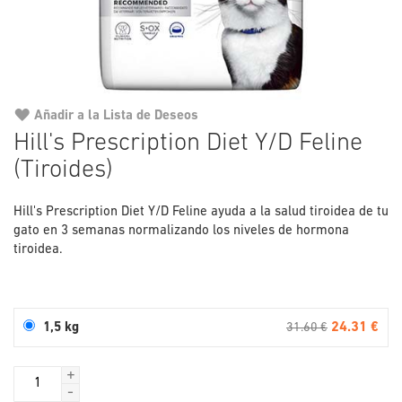
Añadir a la Lista de Deseos
Saltar
Hill's Prescription Diet Y/D Feline
al
(Tiroides)
comienzo
de
la
Hill's Prescription Diet Y/D Feline ayuda a la salud tiroidea de tu
galería
gato en 3 semanas normalizando los niveles de hormona
de
tiroidea.
imágenes
24.31 €
1,5 kg
31.60 €
+
-