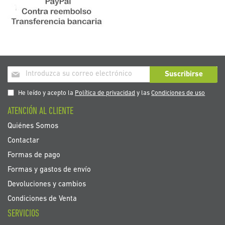
Inscríbase
Suscribirse
a
nuestro
He leído y acepto la
Política de privacidad
y las
Condiciones de uso
boletín
ATENCIÓN AL CLIENTE
de
noticias:
Quiénes Somos
Contactar
Formas de pago
Formas y gastos de envío
Devoluciones y cambios
Condiciones de Venta
SERVICIOS