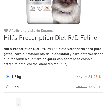
Añadir a la Lista de Deseos
Saltar
Hill's Prescription Diet R/D Feline
al
comienzo
Hill's Prescription Diet R/D
es una
de
dieta veterinaria seca para
gatos,
para el tratamiento de la
la
obesidad
y para enfermedades
que responden a la fibra en
gatos con sobrepeso
galería
como el
estreñimiento, colitos, diabetes mellitus, ...
de
imágenes
21.23 €
1,5 kg
27.70 €
38.98 €
3 Kg
49.60 €
+
-