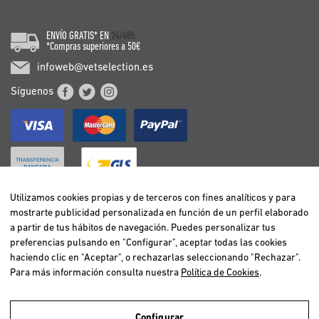
ENVÍO GRATIS* EN
24/48h
*Compras superiores a 50€
infoweb@vetselection.es
Síguenos
Utilizamos cookies propias y de terceros con fines analíticos y para
mostrarte publicidad personalizada en función de un perfil elaborado
BELGIË / BELGIQUE
a partir de tus hábitos de navegación. Puedes personalizar tus
DEUTSCHLAND
preferencias pulsando en "Configurar", aceptar todas las cookies
ESPAÑA
haciendo clic en "Aceptar", o rechazarlas seleccionando "Rechazar".
Para más información consulta nuestra
Política de Cookies
.
FRANCE
ITALIA
NEDERLAND
Configurar