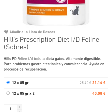
Añadir a la Lista de Deseos
Saltar
Hill's Prescription Diet I/D Feline
al
(Sobres)
comienzo
de
la
Hills PD Feline i/d bolsita dieta gatos. Altamente digestible.
galería
Para problemas gastrointestinales y convalecencia. Ayuda en
de
procesos de recuperación.
imágenes
21.14 €
12 x 85 gr
25.40 €
40.08 €
12 x 85 gr x 2
+
-