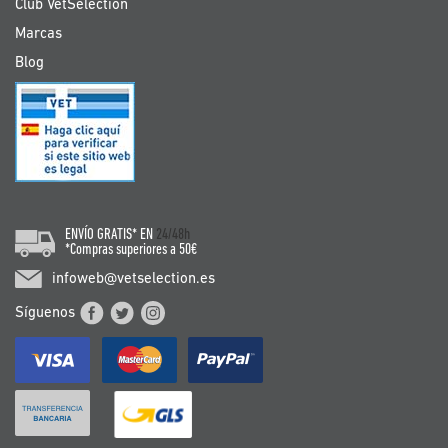
Club VetSelection
Marcas
Blog
ENVÍO GRATIS* EN
24/48h
*Compras superiores a 50€
infoweb@vetselection.es
Síguenos