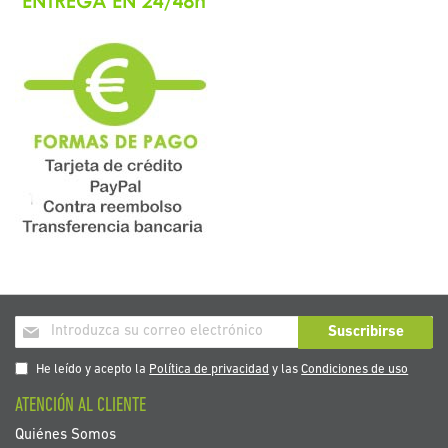
Inscríbase
Suscribirse
a
nuestro
He leído y acepto la
Política de privacidad
y las
Condiciones de uso
boletín
ATENCIÓN AL CLIENTE
de
noticias:
Quiénes Somos